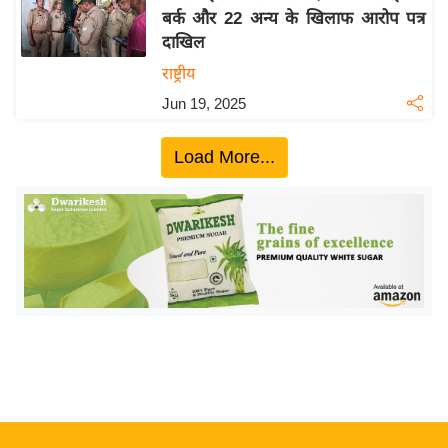
बर्क और 22 अन्य के खिलाफ आरोप पत्र
य
दाखिल
बि
राष्ट्रीय
ज़
Jun 19, 2025
ने
स
Load More...
उ
द्यो
ग
ज
ग
त
वि
शे
ष
ज्ञ
रा