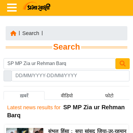
|
Search
|
ता
Search
ज़ा
ख
ब
र
रा
ष्ट्री
ख़बरें
वीडियो
फोटो
य
SP MP Zia ur Rehman
Latest
news results for
अं
Barq
त
र्रा
संभल हिंसा : सपा सांसद जिया-उर-रहमान
ष्ट्री