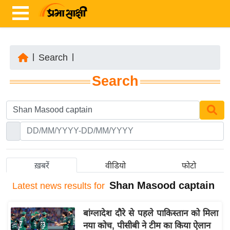
|
Search
|
ता
Search
ज़ा
ख
ब
र
रा
ष्ट्री
ख़बरें
वीडियो
फोटो
य
Shan Masood captain
Latest
news results for
अं
त
बांग्लादेश दौरे से पहले पाकिस्तान को मिला
र्रा
नया कोच, पीसीबी ने टीम का किया ऐलान
ष्ट्री