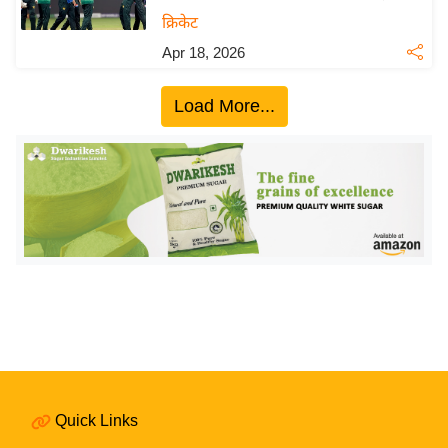
य
क्रिकेट
बि
Apr 18, 2026
ज़
ने
Load More...
स
उ
द्यो
ग
ज
ग
त
वि
शे
ष
ज्ञ
Quick Links
रा