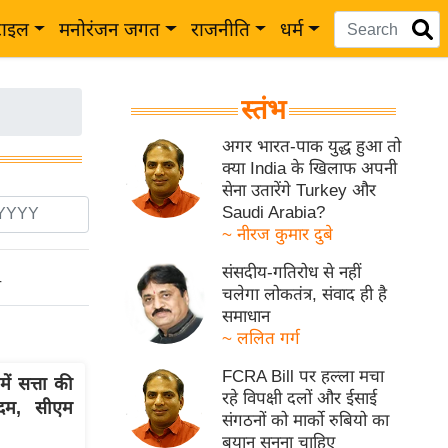
टाइल
मनोरंजन जगत
राजनीति
धर्म
स्तंभ
अगर भारत-पाक युद्ध हुआ तो
क्या India के खिलाफ अपनी
सेना उतारेंगे Turkey और
Saudi Arabia?
~ नीरज कुमार दुबे
संसदीय-गतिरोध से नहीं
ो
चलेगा लोकतंत्र, संवाद ही है
समाधान
~ ललित गर्ग
FCRA Bill पर हल्ला मचा
ं सत्ता की
रहे विपक्षी दलों और ईसाई
कदम, सीएम
संगठनों को मार्को रुबियो का
बयान सुनना चाहिए