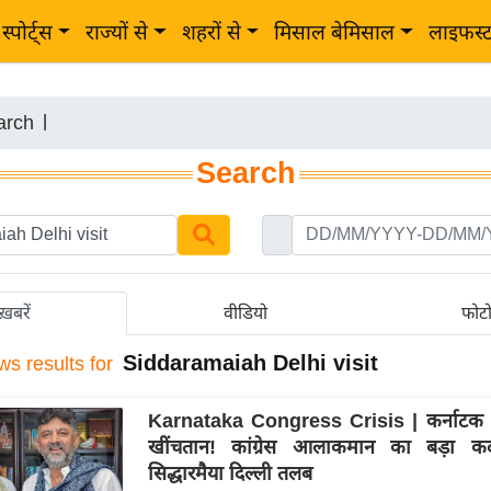
स्पोर्ट्स
राज्यों से
शहरों से
मिसाल बेमिसाल
लाइफस्
arch
|
Search
ख़बरें
वीडियो
फोट
Siddaramaiah Delhi visit
ws results for
Karnataka Congress Crisis | कर्नाटक मे
खींचतान! कांग्रेस आलाकमान का बड़ा 
सिद्धारमैया दिल्ली तलब