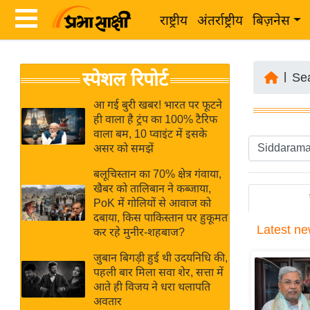
राष्ट्रीय
अंतर्राष्ट्रीय
बिज़नेस
Latest
ता
स्पेशल रिपोर्ट
News
|
Se
ज़ा
in
ख
आ गई बुरी खबर! भारत पर फूटने
Hindi
ही वाला है ट्रंप का 100% टैरिफ
ब
वाला बम, 10 प्वाइंट में इसके
र
असर को समझें
Hindi
राष्ट्रीय
बलूचिस्तान का 70% क्षेत्र गंवाया,
News
अंतर्राष्ट्रीय
खैबर को तालिबान ने कब्जाया,
Live
PoK में गोलियों से आवाज को
बिज़नेस
दबाया, किस पाकिस्तान पर हुकूमत
Latest
ne
उद्योग
कर रहे मुनीर-शहबाज?
Breaking
जगत
News in
जुबान बिगड़ी हुई थी उदयनिधि की,
विशेषज्ञ
पहली बार मिला सवा शेर, सत्ता में
Hindi
आते ही विजय ने धरा थलापति
राय
अवतार