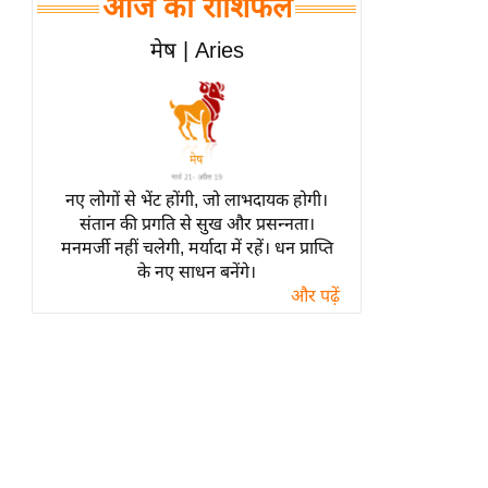
आज का राशिफल
हॉलीवुड
फिल्म समीक्षा
मेष | Aries
Breaking
News
लाइफस्टाइल
टेक्नॉलॉजी
नए लोगों से भेंट होंगी, जो लाभदायक होगी।
ब्यूटी/फैशन
संतान की प्रगति से सुख और प्रसन्नता।
घरेलू नुस्खे
मनमर्जी नहीं चलेगी, मर्यादा में रहें। धन प्राप्ति
के नए साधन बनेंगे।
पर्यटन स्थल
और पढ़ें
फिटनेस मंत्रा
रिलेशनशिप
राजनीति
विश्लेषण
समसामयिक
मातृभूमि