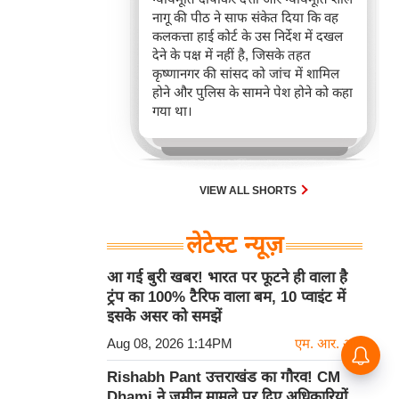
नागू की पीठ ने साफ संकेत दिया कि वह
कलकत्ता हाई कोर्ट के उस निर्देश में दखल
देने के पक्ष में नहीं है, जिसके तहत
कृष्णानगर की सांसद को जांच में शामिल
होने और पुलिस के सामने पेश होने को कहा
गया था।
VIEW ALL SHORTS
लेटेस्ट न्यूज़
आ गई बुरी खबर! भारत पर फूटने ही वाला है
ट्रंप का 100% टैरिफ वाला बम, 10 प्वाइंट में
इसके असर को समझें
Aug 08, 2026 1:14PM
एम. आर. आई
भारत बनेगा अगला सऊदी? 150 कुओं
की खुदाई चालू कर रचने वाला है इतिहास
Rishabh Pant उत्तराखंड का गौरव! CM
Dhami ने जमीन मामले पर दिए अधिकारियों