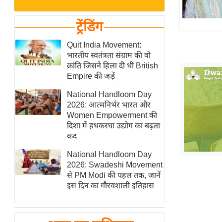
बजट
Hindi
खेल
News
ट्रेंडिंग
क्रिकेट
Hindi
Quit India Movement:
IPL
भारतीय स्वतंत्रता संग्राम की वो
Videos
2026
क्रांति जिसने हिला दी थी British
क्राइम
Empire की जड़ें
ई-पेपर
National Handloom Day
2026: आत्मनिर्भर भारत और
मिसाल बेमिसाल
Women Empowerment की
शख्सियत
दिशा में हथकरघा उद्योग का बढ़ता
यंग इंडिया
कद
साहित्य जगत
National Handloom Day
2026: Swadeshi Movement
ऑटो वर्ल्ड
से PM Modi की पहल तक, जानें
न्यूज ब्रीफ
इस दिन का गौरवशाली इतिहास
मनोरंजन जगत
बॉलीवुड