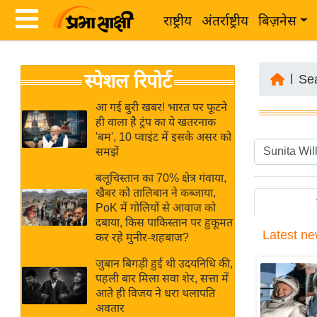
राष्ट्रीय
अंतर्राष्ट्रीय
बिज़नेस
Latest
ता
स्पेशल रिपोर्ट
News
|
Se
ज़ा
in
ख
आ गई बुरी खबर! भारत पर फूटने
Hindi
ही वाला है ट्रंप का ये खतरनाक
ब
'बम', 10 प्वाइंट में इसके असर को
र
समझें
Hindi
राष्ट्रीय
बलूचिस्तान का 70% क्षेत्र गंवाया,
News
अंतर्राष्ट्रीय
खैबर को तालिबान ने कब्जाया,
Live
PoK में गोलियों से आवाज को
बिज़नेस
दबाया, किस पाकिस्तान पर हुकूमत
Latest
ne
उद्योग
कर रहे मुनीर-शहबाज?
Breaking
जगत
News in
जुबान बिगड़ी हुई थी उदयनिधि की,
विशेषज्ञ
पहली बार मिला सवा शेर, सत्ता में
Hindi
आते ही विजय ने धरा थलापति
राय
अवतार