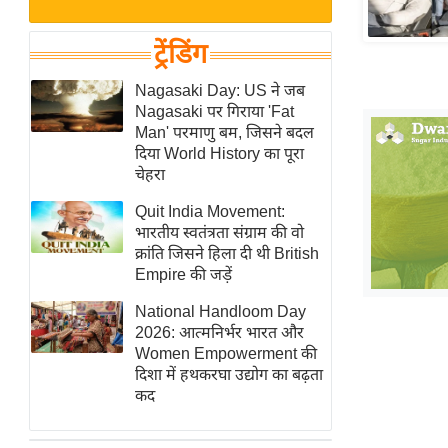
बजट
Hindi
खेल
News
ट्रेंडिंग
क्रिकेट
Hindi
Nagasaki Day: US ने जब
IPL
Nagasaki पर गिराया 'Fat
Videos
2026
Man' परमाणु बम, जिसने बदल
क्राइम
दिया World History का पूरा
चेहरा
ई-पेपर
Quit India Movement:
मिसाल बेमिसाल
भारतीय स्वतंत्रता संग्राम की वो
शख्सियत
क्रांति जिसने हिला दी थी British
यंग इंडिया
Empire की जड़ें
साहित्य जगत
National Handloom Day
2026: आत्मनिर्भर भारत और
ऑटो वर्ल्ड
Women Empowerment की
न्यूज ब्रीफ
दिशा में हथकरघा उद्योग का बढ़ता
कद
मनोरंजन जगत
बॉलीवुड