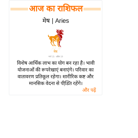
हॉलीवुड
आज का राशिफल
फिल्म समीक्षा
मेष | Aries
Breaking
News
लाइफस्टाइल
टेक्नॉलॉजी
ब्यूटी/फैशन
विशेष आर्थिक लाभ का योग बन रहा है। भावी
घरेलू नुस्खे
योजनाओं की रूपरेखाएं बनाएंगे। परिवार का
वातावरण प्रतिकूल रहेगा। शारीरिक कष्ट और
पर्यटन स्थल
मानसिक वेदना से पीडि़त रहेंगे।
फिटनेस मंत्रा
और पढ़ें
रिलेशनशिप
राजनीति
विश्लेषण
समसामयिक
मातृभूमि