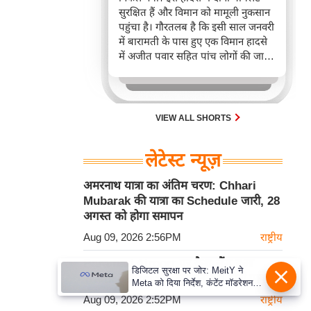
सुरक्षित हैं और विमान को मामूली नुकसान
पहुंचा है। गौरतलब है कि इसी साल जनवरी
में बारामती के पास हुए एक विमान हादसे
में अजीत पवार सहित पांच लोगों की जान
चली गई थी।
VIEW ALL SHORTS
लेटेस्ट न्यूज़
अमरनाथ यात्रा का अंतिम चरण: Chhari
Mubarak की यात्रा का Schedule जारी, 28
अगस्त को होगा समापन
Aug 09, 2026 2:56PM
राष्ट्रीय
Baramati Airport पर क्रैश-लैंड हुआ
डिजिटल सुरक्षा पर जोर: MeitY ने
Trainee Aircraft, सुरक्षित बचे दोनों पायलट
Meta को दिया निर्देश, कंटेंट मॉडरेशन
मजबूत करे
Aug 09, 2026 2:52PM
राष्ट्रीय