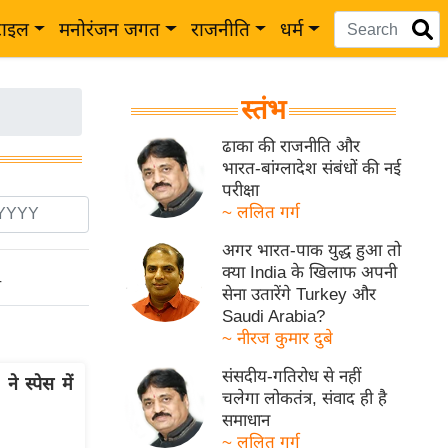
टाइल
मनोरंजन जगत
राजनीति
धर्म
स्तंभ
ढाका की राजनीति और
भारत-बांग्लादेश संबंधों की नई
परीक्षा
~ ललित गर्ग
अगर भारत-पाक युद्ध हुआ तो
क्या India के खिलाफ अपनी
ो
सेना उतारेंगे Turkey और
Saudi Arabia?
~ नीरज कुमार दुबे
संसदीय-गतिरोध से नहीं
 स्पेस में
चलेगा लोकतंत्र, संवाद ही है
समाधान
~ ललित गर्ग