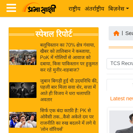
राष्ट्रीय
अंतर्राष्ट्रीय
बिज़नेस
Latest
ता
स्पेशल रिपोर्ट
News
|
Se
ज़ा
in
ख
बलूचिस्तान का 70% क्षेत्र गंवाया,
Hindi
खैबर को तालिबान ने कब्जाया,
ब
PoK में गोलियों से आवाज को
र
दबाया, किस पाकिस्तान पर हुकूमत
Hindi
कर रहे मुनीर-शहबाज?
राष्ट्रीय
News
अंतर्राष्ट्रीय
जुबान बिगड़ी हुई थी उदयनिधि की,
Live
पहली बार मिला सवा शेर, सत्ता में
बिज़नेस
आते ही विजय ने धरा थलापति
Latest
ne
उद्योग
अवतार
Breaking
जगत
News in
सिर्फ एक बंदा काफ़ी है: PK से
विशेषज्ञ
ओवैसी तक...कैसे अकेले दम पर
Hindi
राजनीति का रुख बदलने में लगे ये
राय
'लोन वॉरियर्स'