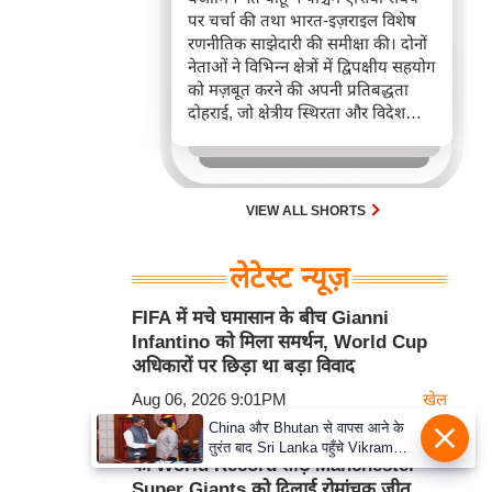
पर चर्चा की तथा भारत-इज़राइल विशेष
रणनीतिक साझेदारी की समीक्षा की। दोनों
नेताओं ने विभिन्न क्षेत्रों में द्विपक्षीय सहयोग
को मज़बूत करने की अपनी प्रतिबद्धता
दोहराई, जो क्षेत्रीय स्थिरता और विदेश
नीति में भारत के बढ़ते महत्व को रेखांकित
करता है।
VIEW ALL SHORTS
लेटेस्ट न्यूज़
FIFA में मचे घमासान के बीच Gianni
Infantino को मिला समर्थन, World Cup
अधिकारों पर छिड़ा था बड़ा विवाद
Aug 06, 2026 9:01PM
खेल
China और Bhutan से वापस आने के
Jos Buttler की धमाकेदार वापसी, Pollard
तुरंत बाद Sri Lanka पहुँचे Vikram
का World Record तोड़ Manchester
Misri, भारत के जबरदस्त दाँव से दुनिया
Super Giants को दिलाई रोमांचक जीत
हुई हैरान