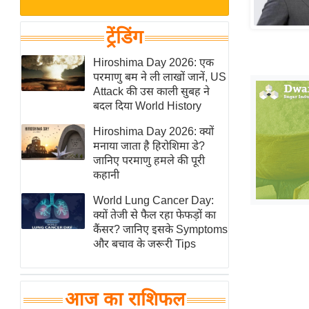
बजट
Hindi
खेल
News
ट्रेंडिंग
क्रिकेट
Hindi
Hiroshima Day 2026: एक
IPL
परमाणु बम ने ली लाखों जानें, US
Videos
2026
Attack की उस काली सुबह ने
क्राइम
बदल दिया World History
ई-पेपर
Hiroshima Day 2026: क्यों
मनाया जाता है हिरोशिमा डे?
मिसाल बेमिसाल
जानिए परमाणु हमले की पूरी
शख्सियत
कहानी
यंग इंडिया
World Lung Cancer Day:
साहित्य जगत
क्यों तेजी से फैल रहा फेफड़ों का
कैंसर? जानिए इसके Symptoms
ऑटो वर्ल्ड
और बचाव के जरूरी Tips
न्यूज ब्रीफ
मनोरंजन जगत
आज का राशिफल
बॉलीवुड