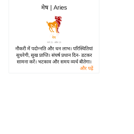
हॉलीवुड
मेष | Aries
फिल्म समीक्षा
Breaking
News
लाइफस्टाइल
नौकरी में पदोन्नति और धन लाभ। परिस्थितियां
टेक्नॉलॉजी
सुधरेगी, सुख प्राप्ति। संघर्ष प्रधान दिन- डटकर
ब्यूटी/फैशन
सामना करें। भटकाव और समय व्यर्थ बीतेगा।
घरेलू नुस्खे
और पढ़ें
पर्यटन स्थल
फिटनेस मंत्रा
रिलेशनशिप
राजनीति
विश्लेषण
समसामयिक
मातृभूमि