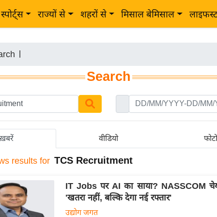
स्पोर्ट्स
राज्यों से
शहरों से
मिसाल बेमिसाल
लाइफस्
arch
|
Search
ख़बरें
वीडियो
फोट
TCS Recruitment
ws results for
IT Jobs पर AI का साया? NASSCOM चेयर
'खतरा नहीं, बल्कि देगा नई रफ्तार'
उद्योग जगत