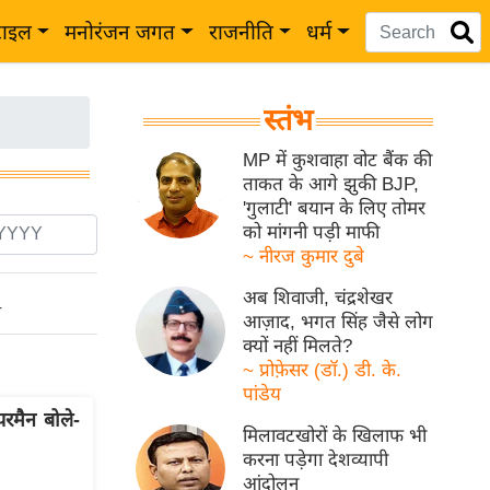
टाइल
मनोरंजन जगत
राजनीति
धर्म
स्तंभ
MP में कुशवाहा वोट बैंक की
ताकत के आगे झुकी BJP,
'गुलाटी' बयान के लिए तोमर
को मांगनी पड़ी माफी
~ नीरज कुमार दुबे
अब शिवाजी, चंद्रशेखर
ो
आज़ाद, भगत सिंह जैसे लोग
क्यों नहीं मिलते?
~ प्रोफ़ेसर (डॉ.) डी. के.
पांडेय
मैन बोले-
मिलावटखोरों के खिलाफ भी
करना पड़ेगा देशव्यापी
आंदोलन