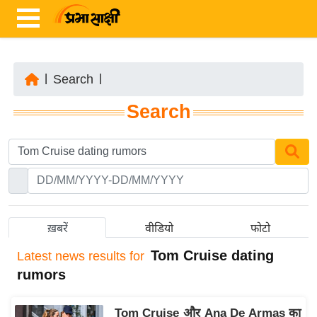
|
Search
|
ता
Search
ज़ा
ख
ब
र
रा
ष्ट्री
ख़बरें
वीडियो
फोटो
य
Tom Cruise dating
Latest
news results for
अं
rumors
त
र्रा
Tom Cruise और Ana De Armas का
ष्ट्री