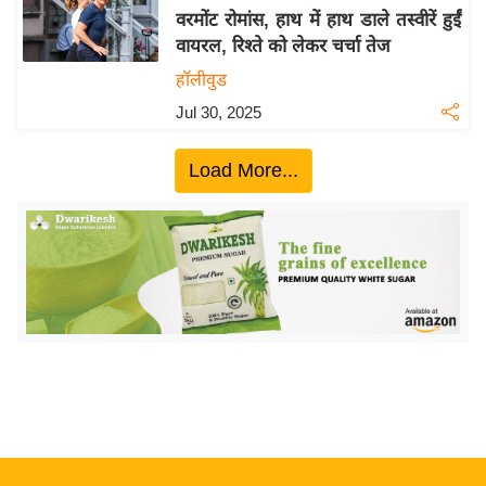
वरमोंट रोमांस, हाथ में हाथ डाले तस्वीरें हुईं
य
वायरल, रिश्ते को लेकर चर्चा तेज
बि
हॉलीवुड
ज़
Jul 30, 2025
ने
स
Load More...
उ
द्यो
ग
ज
ग
त
वि
शे
ष
ज्ञ
रा