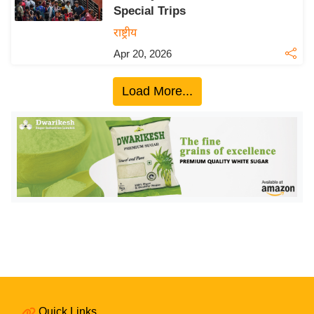
Special Trips
य
राष्ट्रीय
बि
Apr 20, 2026
ज़
ने
Load More...
स
उ
द्यो
ग
ज
ग
त
वि
शे
ष
ज्ञ
रा
Quick Links