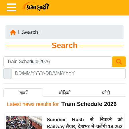
|
Search
|
ता
Search
ज़ा
ख
ब
र
रा
ष्ट्री
ख़बरें
वीडियो
फोटो
य
Train Schedule 2026
Latest
news results for
अं
त
Summer Rush से निपटने को
र्रा
Railway तैयार, देशभर में चलेंगी 18,262
ष्ट्री