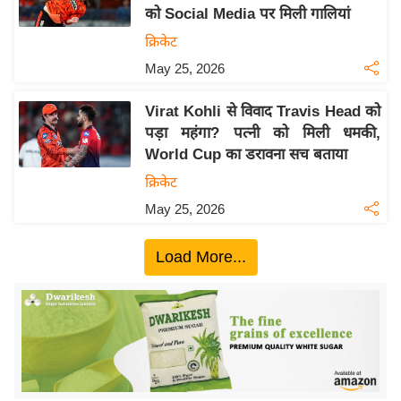
को Social Media पर मिली गालियां
य
क्रिकेट
बि
May 25, 2026
ज़
ने
Virat Kohli से विवाद Travis Head को
स
पड़ा महंगा? पत्नी को मिली धमकी,
उ
World Cup का डरावना सच बताया
द्यो
क्रिकेट
ग
May 25, 2026
ज
ग
Load More...
त
वि
शे
ष
ज्ञ
रा