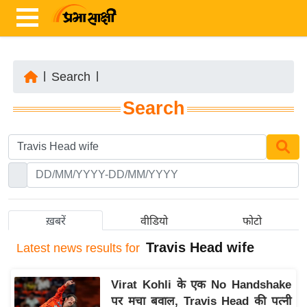
|
Search
|
ता
Search
ज़ा
ख
ब
र
रा
ष्ट्री
ख़बरें
वीडियो
फोटो
य
Travis Head wife
Latest
news results for
अं
त
Virat Kohli के एक No Handshake
र्रा
पर मचा बवाल, Travis Head की पत्नी
ष्ट्री