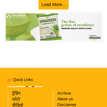
Load More...
इ
म
ई
-
पे
प
र
मि
सा
ल
बे
Quick Links
मि
सा
ट्रेंडिंग
Archive
ल
About us
फोटो
श
Disclaimer
वीडियो