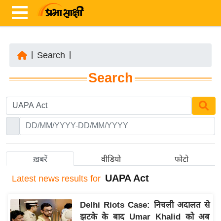
|
Search
|
ता
Search
ज़ा
ख
ब
र
रा
ष्ट्री
ख़बरें
वीडियो
फोटो
य
UAPA Act
Latest
news results for
अं
त
Delhi Riots Case: निचली अदालत से
र्रा
झटके के बाद Umar Khalid को अब
ष्ट्री