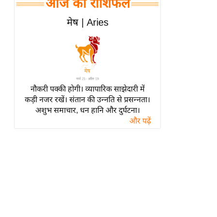
आज का राशिफल
हॉलीवुड
फिल्म समीक्षा
मेष | Aries
Breaking
News
लाइफस्टाइल
टेक्नॉलॉजी
नौकरी पक्की होगी। व्यापारिक साझेदारी में
ब्यूटी/फैशन
कड़ी नजर रखें। संतान की उन्नति से प्रसन्नता।
घरेलू नुस्खे
अशुभ समाचार, धन हानि और दुर्घटना।
और पढ़ें
पर्यटन स्थल
फिटनेस मंत्रा
रिलेशनशिप
राजनीति
विश्लेषण
समसामयिक
मातृभूमि