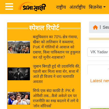
राष्ट्रीय
अंतर्राष्ट्रीय
बिज़नेस
Latest
ता
स्पेशल रिपोर्ट
News
|
Se
ज़ा
in
ख
बलूचिस्तान का 70% क्षेत्र गंवाया,
Hindi
खैबर को तालिबान ने कब्जाया,
ब
PoK में गोलियों से आवाज को
र
दबाया, किस पाकिस्तान पर हुकूमत
Hindi
कर रहे मुनीर-शहबाज?
राष्ट्रीय
News
अंतर्राष्ट्रीय
जुबान बिगड़ी हुई थी उदयनिधि की,
Live
पहली बार मिला सवा शेर, सत्ता में
बिज़नेस
आते ही विजय ने धरा थलापति
Latest
ne
उद्योग
अवतार
Breaking
जगत
News in
सिर्फ एक बंदा काफ़ी है: PK से
विशेषज्ञ
ओवैसी तक...कैसे अकेले दम पर
Hindi
राजनीति का रुख बदलने में लगे ये
राय
'लोन वॉरियर्स'