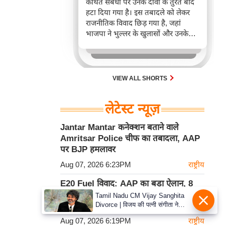
कथित संबंधों पर उनके दावों के तुरंत बाद
हटा दिया गया है। इस तबादले को लेकर
राजनीतिक विवाद छिड़ गया है, जहां
भाजपा ने भुल्लर के खुलासों और उनके
हटाए जाने के समय पर सवाल उठाए हैं।
पंजाब सरकार ने बाद में स्पष्ट किया कि
भुल्लर ने प्रदर्शनकारियों के आतंकी मॉड्यूल
से संबंध का दावा नहीं किया था।
VIEW ALL SHORTS
लेटेस्ट न्यूज़
Jantar Mantar कनेक्शन बताने वाले
Amritsar Police चीफ का तबादला, AAP
पर BJP हमलावर
Aug 07, 2026 6:23PM
राष्ट्रीय
E20 Fuel विवाद: AAP का बड़ा ऐलान, 8
August से देशभर में शुरू होगा
Tamil Nadu CM Vijay Sanghita
Divorce | विजय की पत्नी संगीता ने
Nationwide Campaign
वापस ली तलाक की अर्जी, कोर्ट ने मामले
Aug 07, 2026 6:19PM
राष्ट्रीय
को किया निपटाया