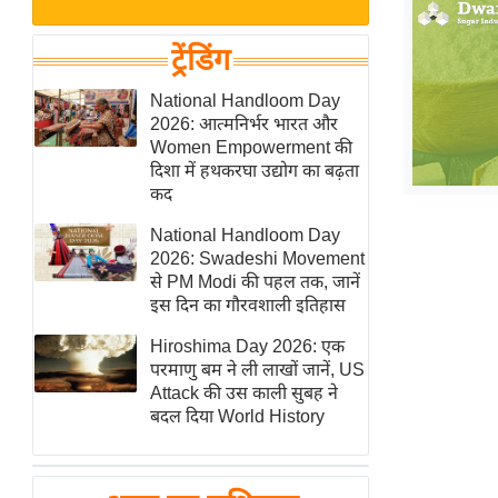
बजट
Hindi
खेल
News
ट्रेंडिंग
क्रिकेट
Hindi
National Handloom Day
IPL
2026: आत्मनिर्भर भारत और
Videos
2026
Women Empowerment की
क्राइम
दिशा में हथकरघा उद्योग का बढ़ता
कद
ई-पेपर
National Handloom Day
मिसाल बेमिसाल
2026: Swadeshi Movement
शख्सियत
से PM Modi की पहल तक, जानें
यंग इंडिया
इस दिन का गौरवशाली इतिहास
साहित्य जगत
Hiroshima Day 2026: एक
परमाणु बम ने ली लाखों जानें, US
ऑटो वर्ल्ड
Attack की उस काली सुबह ने
न्यूज ब्रीफ
बदल दिया World History
मनोरंजन जगत
बॉलीवुड