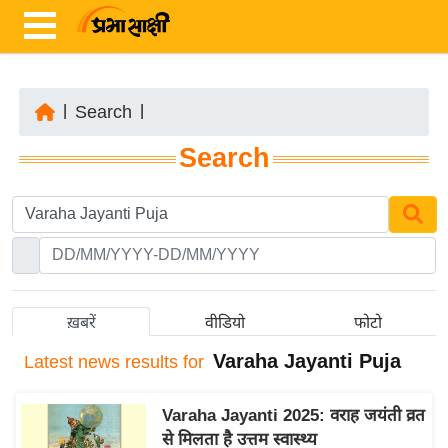
|
Search
|
ता
Search
ज़ा
ख
ब
र
रा
ष्ट्री
ख़बरें
वीडियो
फोटो
य
Varaha Jayanti Puja
Latest
news results for
अं
त
Varaha Jayanti 2025: वराह जयंती व्रत
र्रा
से मिलता है उत्तम स्वास्थ्य
ष्ट्री