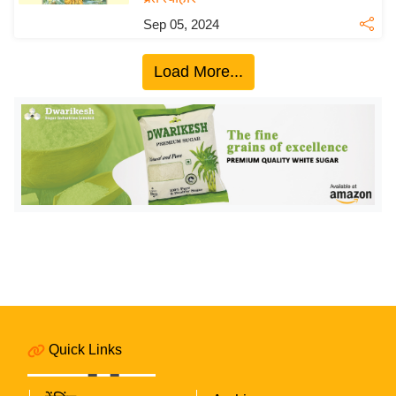
य
Sep 05, 2024
ब
ज
Load More...
ट
खे
ल
क्रि
के
ट
I
P
L
2
0
2
Quick Links
6
क्रा