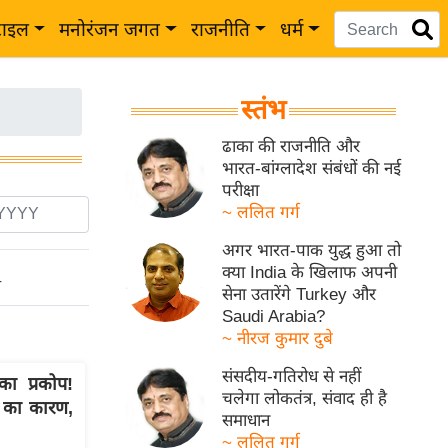
टाइल
मनोरंजन जगत
राजनीति
धर्म
स्तंभ
ढाका की राजनीति और
भारत-बांग्लादेश संबंधों की नई
परीक्षा
~ ललित गर्ग
अगर भारत-पाक युद्ध हुआ तो
क्या India के खिलाफ अपनी
ो
सेना उतारेंगे Turkey और
Saudi Arabia?
~ नीरज कुमार दुबे
संसदीय-गतिरोध से नहीं
 प्रकोप!
चलेगा लोकतंत्र, संवाद ही है
ी का कारण,
समाधान
~ ललित गर्ग