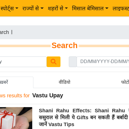
स्पोर्ट्स
राज्यों से
शहरों से
मिसाल बेमिसाल
लाइफस्
arch
|
Search
ख़बरें
वीडियो
फोट
Vastu Upay
ws results for
Shani Rahu Effects: Shani Rahu का
ससुराल से मिली ये Gifts बन सकती हैं बर्बाद
जानें Vastu Tips