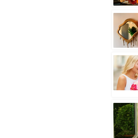
स्तंभ
एम.
आर.
आई.
चाय पर
समीक्षा
धर्म
ज्योतिष
प्रभु
महिमा/
धर्मस्थल
व्रत
त्योहार
राशिफल
विशेष