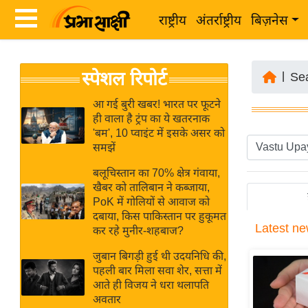
राष्ट्रीय
अंतर्राष्ट्रीय
बिज़नेस
Latest
ता
स्पेशल रिपोर्ट
News
|
Se
ज़ा
in
ख
आ गई बुरी खबर! भारत पर फूटने
Hindi
ही वाला है ट्रंप का ये खतरनाक
ब
'बम', 10 प्वाइंट में इसके असर को
र
समझें
Hindi
राष्ट्रीय
बलूचिस्तान का 70% क्षेत्र गंवाया,
News
अंतर्राष्ट्रीय
खैबर को तालिबान ने कब्जाया,
Live
PoK में गोलियों से आवाज को
बिज़नेस
दबाया, किस पाकिस्तान पर हुकूमत
Latest
ne
उद्योग
कर रहे मुनीर-शहबाज?
Breaking
जगत
News in
जुबान बिगड़ी हुई थी उदयनिधि की,
विशेषज्ञ
पहली बार मिला सवा शेर, सत्ता में
Hindi
आते ही विजय ने धरा थलापति
राय
अवतार