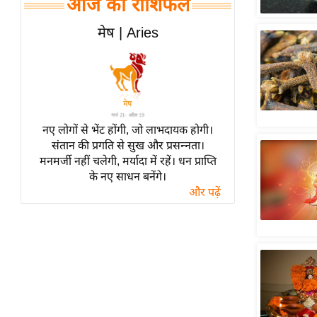
आज का राशिफल
हॉलीवुड
फिल्म समीक्षा
मेष | Aries
Breaking
News
लाइफस्टाइल
टेक्नॉलॉजी
नए लोगों से भेंट होंगी, जो लाभदायक होगी।
ब्यूटी/फैशन
संतान की प्रगति से सुख और प्रसन्नता।
घरेलू नुस्खे
मनमर्जी नहीं चलेगी, मर्यादा में रहें। धन प्राप्ति
के नए साधन बनेंगे।
पर्यटन स्थल
और पढ़ें
फिटनेस मंत्रा
रिलेशनशिप
राजनीति
विश्लेषण
समसामयिक
मातृभूमि