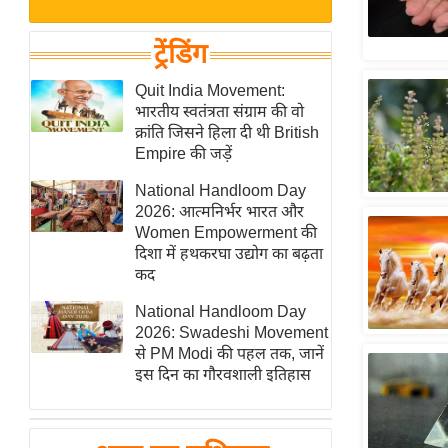
बजट
Hindi
खेल
News
ट्रेंडिंग
क्रिकेट
Hindi
Quit India Movement:
IPL
भारतीय स्वतंत्रता संग्राम की वो
Videos
2026
क्रांति जिसने हिला दी थी British
क्राइम
Empire की जड़ें
ई-पेपर
National Handloom Day
2026: आत्मनिर्भर भारत और
मिसाल बेमिसाल
Women Empowerment की
शख्सियत
दिशा में हथकरघा उद्योग का बढ़ता
यंग इंडिया
कद
साहित्य जगत
National Handloom Day
2026: Swadeshi Movement
ऑटो वर्ल्ड
से PM Modi की पहल तक, जानें
न्यूज ब्रीफ
इस दिन का गौरवशाली इतिहास
मनोरंजन जगत
बॉलीवुड