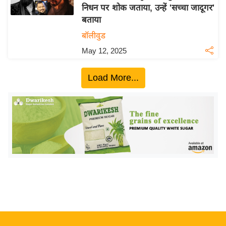
निधन पर शोक जताया, उन्हें 'सच्चा जादूगर'
य
बताया
बि
बॉलीवुड
ज़
May 12, 2025
ने
स
Load More...
उ
द्यो
ग
ज
ग
त
वि
शे
ष
ज्ञ
रा