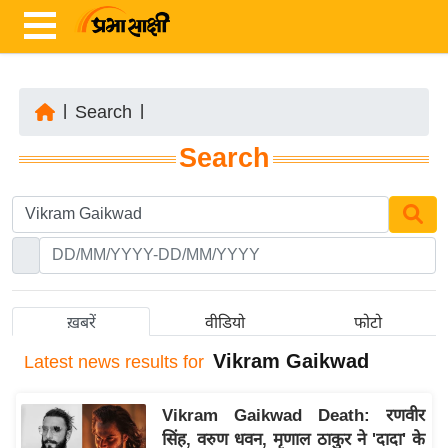
|
Search
|
ता
Search
ज़ा
ख
ब
र
रा
ष्ट्री
ख़बरें
वीडियो
फोटो
य
Vikram Gaikwad
Latest
news results for
अं
त
Vikram Gaikwad Death: रणवीर
र्रा
सिंह, वरुण धवन, मृणाल ठाकुर ने 'दादा' के
ष्ट्री