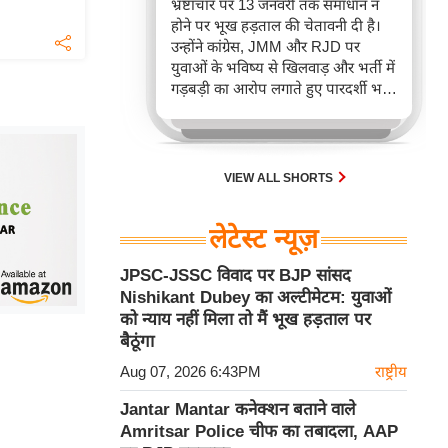
भ्रष्टाचार पर 13 जनवरी तक समाधान न
होने पर भूख हड़ताल की चेतावनी दी है।
उन्होंने कांग्रेस, JMM और RJD पर
युवाओं के भविष्य से खिलवाड़ और भर्ती में
गड़बड़ी का आरोप लगाते हुए पारदर्शी भर्ती
प्रक्रिया और निष्पक्ष जांच की मांग की है।
यह चेतावनी झारखंड में नौकरी की तलाश
कर रहे युवाओं के व्यापक असंतोष को
दर्शाता है।
VIEW ALL SHORTS
लेटेस्ट न्यूज़
JPSC-JSSC विवाद पर BJP सांसद
Nishikant Dubey का अल्टीमेटम: युवाओं
को न्याय नहीं मिला तो मैं भूख हड़ताल पर
बैठूंगा
Aug 07, 2026 6:43PM
राष्ट्रीय
Jantar Mantar कनेक्शन बताने वाले
Amritsar Police चीफ का तबादला, AAP