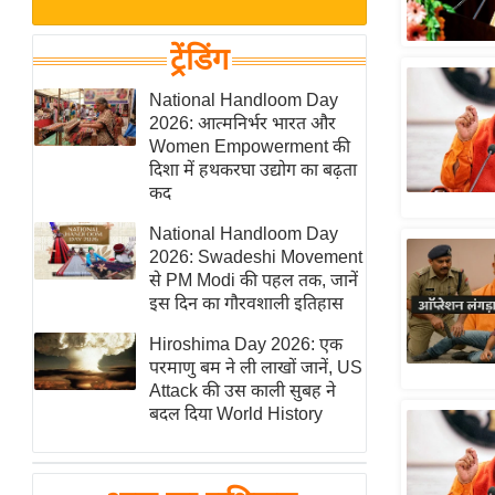
बजट
Hindi
खेल
News
ट्रेंडिंग
क्रिकेट
Hindi
National Handloom Day
IPL
2026: आत्मनिर्भर भारत और
Videos
2026
Women Empowerment की
क्राइम
दिशा में हथकरघा उद्योग का बढ़ता
कद
ई-पेपर
National Handloom Day
मिसाल बेमिसाल
2026: Swadeshi Movement
शख्सियत
से PM Modi की पहल तक, जानें
यंग इंडिया
इस दिन का गौरवशाली इतिहास
साहित्य जगत
Hiroshima Day 2026: एक
परमाणु बम ने ली लाखों जानें, US
ऑटो वर्ल्ड
Attack की उस काली सुबह ने
न्यूज ब्रीफ
बदल दिया World History
मनोरंजन जगत
बॉलीवुड