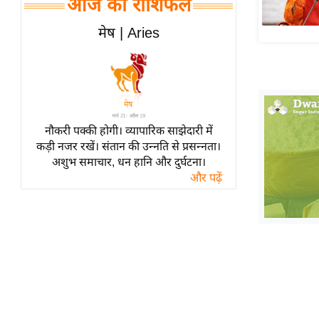
आज का राशिफल
हॉलीवुड
फिल्म समीक्षा
मेष | Aries
Breaking
News
लाइफस्टाइल
टेक्नॉलॉजी
नौकरी पक्की होगी। व्यापारिक साझेदारी में
ब्यूटी/फैशन
कड़ी नजर रखें। संतान की उन्नति से प्रसन्नता।
घरेलू नुस्खे
अशुभ समाचार, धन हानि और दुर्घटना।
और पढ़ें
पर्यटन स्थल
फिटनेस मंत्रा
रिलेशनशिप
राजनीति
विश्लेषण
समसामयिक
मातृभूमि