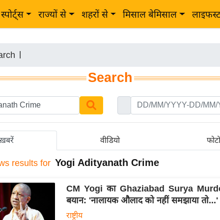
स्पोर्ट्स
राज्यों से
शहरों से
मिसाल बेमिसाल
लाइफस्
arch
|
Search
ख़बरें
वीडियो
फोट
Yogi Adityanath Crime
ws results for
CM Yogi का Ghaziabad Surya Murder
बयान: 'नालायक औलाद को नहीं समझाया तो...'
राष्ट्रीय