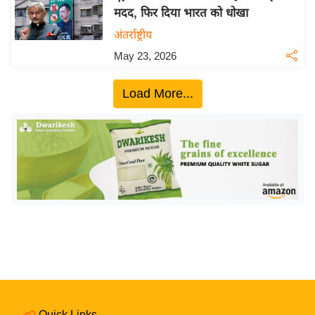
मदद, फिर दिया भारत को धोखा
य
अंतर्राष्ट्रीय
बि
ज़
May 23, 2026
ने
स
Load More...
उ
द्यो
ग
ज
ग
त
वि
शे
ष
ज्ञ
रा
Quick Links