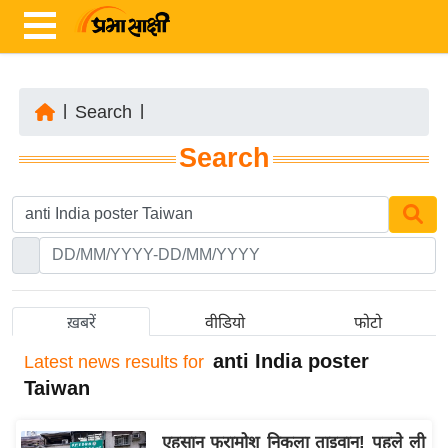
|
Search
|
ता
Search
ज़ा
ख
ब
र
रा
ष्ट्री
ख़बरें
वीडियो
फोटो
य
anti India poster
Latest
news results for
अं
Taiwan
त
र्रा
एहसान फरामोश निकला ताइवान! पहले ली
ष्ट्री