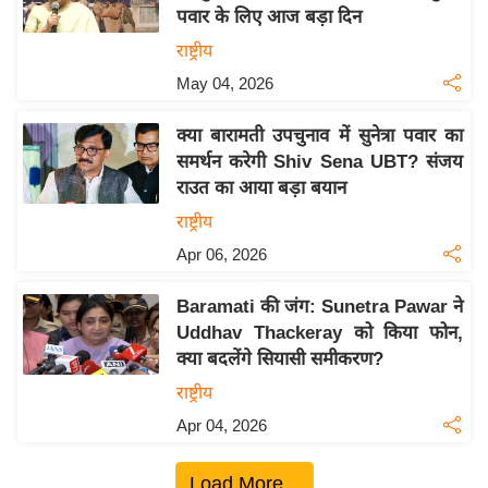
पवार के लिए आज बड़ा दिन
य
राष्ट्रीय
बि
May 04, 2026
ज़
ने
क्या बारामती उपचुनाव में सुनेत्रा पवार का
स
समर्थन करेगी Shiv Sena UBT? संजय
उ
राउत का आया बड़ा बयान
द्यो
राष्ट्रीय
ग
Apr 06, 2026
ज
ग
Baramati की जंग: Sunetra Pawar ने
त
Uddhav Thackeray को किया फोन,
वि
क्या बदलेंगे सियासी समीकरण?
शे
राष्ट्रीय
ष
Apr 04, 2026
ज्ञ
रा
Load More...