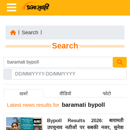
|
Search
|
ता
Search
ज़ा
ख
ब
र
रा
ष्ट्री
ख़बरें
वीडियो
फोटो
य
baramati bypoll
Latest
news results for
अं
त
Bypoll Results 2026: बारामती
र्रा
उपचुनाव नतीजों पर सबकी नजर, सुनेत्रा
ष्ट्री