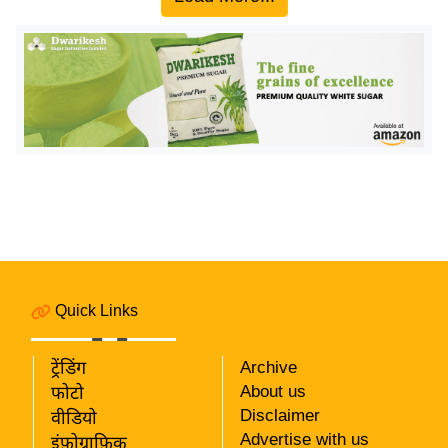
य
ब
ज
ट
खे
ल
क्रि
के
ट
I
P
L
Quick Links
2
0
ट्रेंडिंग
Archive
2
About us
फोटो
6
Disclaimer
वीडियो
Advertise with us
इंफ़ोग्राफ़िक
क्रा