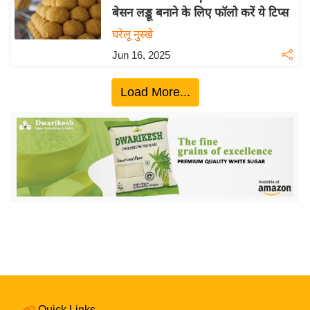
बेसन लड्डू बनाने के लिए फॉलो करें ये टिप्स
य
घरेलू नुस्खे
बि
ज़
Jun 16, 2025
ने
स
Load More...
उ
द्यो
ग
ज
ग
त
वि
शे
ष
ज्ञ
रा
Quick Links