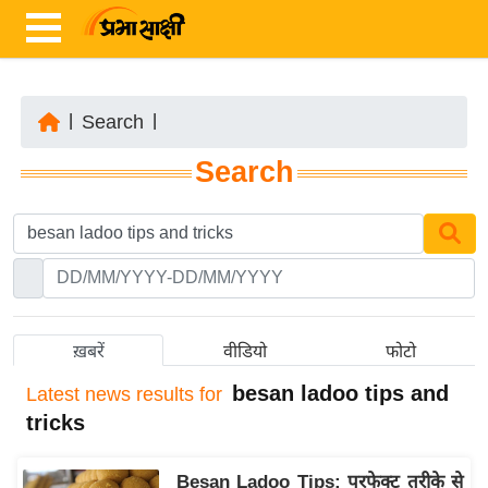
|
Search
|
ता
Search
ज़ा
ख
ब
र
रा
ष्ट्री
ख़बरें
वीडियो
फोटो
य
besan ladoo tips and
Latest
news results for
अं
tricks
त
र्रा
Besan Ladoo Tips: परफेक्ट तरीके से
ष्ट्री