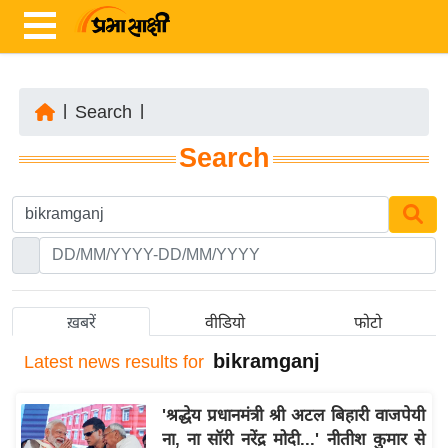
|
Search
|
ता
Search
ज़ा
ख
ब
र
रा
ष्ट्री
ख़बरें
वीडियो
फोटो
य
bikramganj
Latest
news results for
अं
त
'श्रद्धेय प्रधानमंत्री श्री अटल बिहारी वाजपेयी
र्रा
ना, ना सॉरी नरेंद्र मोदी...' नीतीश कुमार से
ष्ट्री