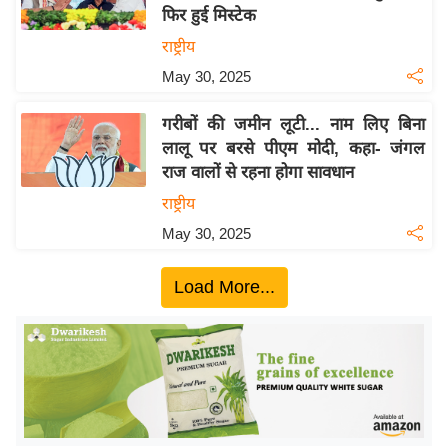
फिर हुई मिस्टेक
य
राष्ट्रीय
बि
May 30, 2025
ज़
ने
गरीबों की जमीन लूटी... नाम लिए बिना
स
लालू पर बरसे पीएम मोदी, कहा- जंगल
उ
राज वालों से रहना होगा सावधान
द्यो
राष्ट्रीय
ग
May 30, 2025
ज
ग
Load More...
त
वि
शे
ष
ज्ञ
रा