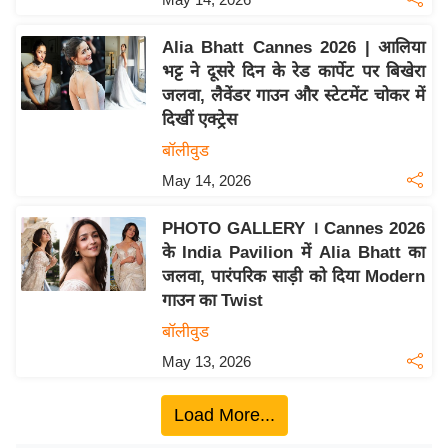
ख्सि
य
Alia Bhatt Cannes 2026 | आलिया
त
भट्ट ने दूसरे दिन के रेड कार्पेट पर बिखेरा
यं
जलवा, लैवेंडर गाउन और स्टेटमेंट चोकर में
ग
दिखीं एक्ट्रेस
इं
बॉलीवुड
डि
May 14, 2026
या
सा
PHOTO GALLERY । Cannes 2026
हि
के India Pavilion में Alia Bhatt का
जलवा, पारंपरिक साड़ी को दिया Modern
त्य
गाउन का Twist
ज
ग
बॉलीवुड
त
May 13, 2026
ऑ
टो
Load More...
व