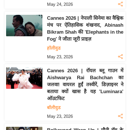
य
May 24, 2026
ब
ज
Cannes 2026 | नेपाली सिनेमा का वैश्विक
मंच पर ऐतिहासिक शंखनाद, Abinash
ट
Bikram Shah की 'Elephants in the
खे
Fog' ने जीता जूरी प्राइज़
ल
हॉलीवुड
क्रि
May 23, 2026
के
ट
Cannes 2026 | रॉयल ब्लू गाउन में
I
Aishwarya Rai Bachchan का
P
जलवा! वायरल हुईं तस्वीरें, डिज़ाइनर ने
L
बताया क्यों खास है यह 'Luminara'
2
ऑउटफिट
0
बॉलीवुड
2
May 23, 2026
6
क्रा