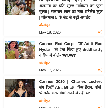
Bollywood Wrap Up | मौनी रॉय के
इ
अलगाव पर पति सूरज नांबियार का फूटा
गुस्सा | सलमान खान का नया शर्टलेस लुक
म
| गोलमाल 5 के सेट से बड़ी अपडेट
ई
बॉलीवुड
-
पे
May 18, 2026
प
Cannes Red Carpet पर Aditi Rao
र
Hydari को देख फिदा हुए Siddharth,
मि
तारीफ में बोले- 'WOW!'
सा
बॉलीवुड
ल
May 17, 2026
बे
Cannes 2026 | Charles Leclerc
मि
संग दिखीं Alia Bhatt, फैंस हैरान, बोले-
सा
'ये क्रॉसओवर बिंगो कार्ड में नहीं था'
ल
हॉलीवुड
श
May 14, 2026