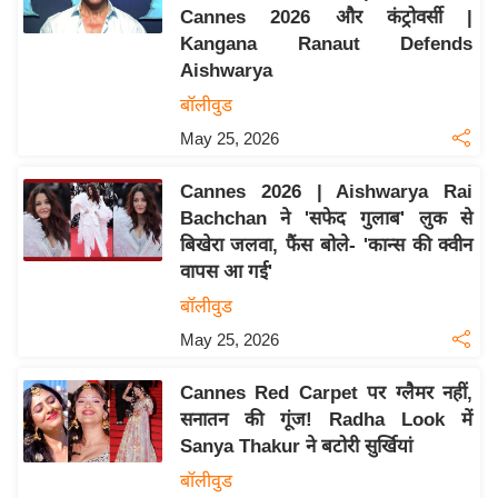
Cannes 2026 और कंट्रोवर्सी |
य
Kangana Ranaut Defends
बि
Aishwarya
ज़
बॉलीवुड
ने
May 25, 2026
स
उ
Cannes 2026 | Aishwarya Rai
द्यो
Bachchan ने 'सफेद गुलाब' लुक से
ग
बिखेरा जलवा, फैंस बोले- 'कान्स की क्वीन
ज
वापस आ गई'
ग
बॉलीवुड
त
May 25, 2026
वि
शे
Cannes Red Carpet पर ग्लैमर नहीं,
ष
सनातन की गूंज! Radha Look में
ज्ञ
Sanya Thakur ने बटोरी सुर्खियां
रा
बॉलीवुड