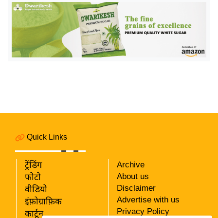
र्ल्ड
न्यू
ज
ब्री
फ
म
नो
रं
ज
न
Quick Links
ज
ग
त
ट्रेंडिंग
Archive
About us
फोटो
बॉ
Disclaimer
वीडियो
ली
Advertise with us
इंफ़ोग्राफ़िक
वु
Privacy Policy
कार्टून