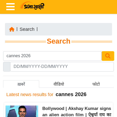
|
Search
|
ता
Search
ज़ा
ख
ब
र
रा
ष्ट्री
ख़बरें
वीडियो
फोटो
य
cannes 2026
Latest
news results for
अं
त
Bollywood | Akshay Kumar signs
र्रा
an alien action film | ऐश्वर्या राय का
ष्ट्री