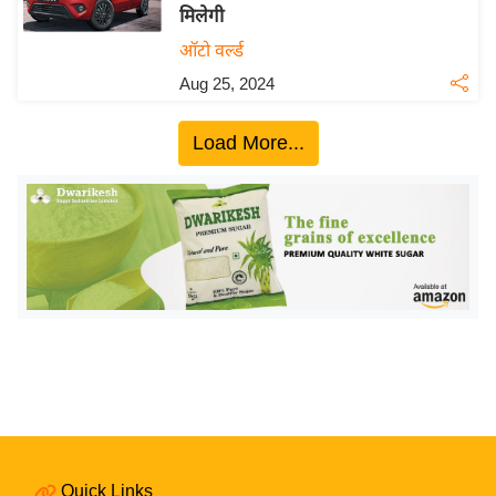
य
मिलेगी
ब
ऑटो वर्ल्ड
ज
Aug 25, 2024
ट
खे
Load More...
ल
क्रि
के
ट
I
P
L
2
0
2
6
Quick Links
क्रा