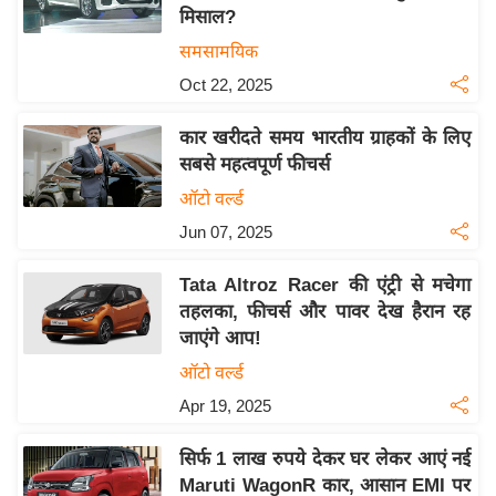
मिसाल?
य
समसामयिक
बि
Oct 22, 2025
ज़
ने
कार खरीदते समय भारतीय ग्राहकों के लिए
स
सबसे महत्वपूर्ण फीचर्स
उ
ऑटो वर्ल्ड
द्यो
Jun 07, 2025
ग
ज
Tata Altroz Racer की एंट्री से मचेगा
ग
तहलका, फीचर्स और पावर देख हैरान रह
त
जाएंगे आप!
वि
ऑटो वर्ल्ड
शे
Apr 19, 2025
ष
ज्ञ
सिर्फ 1 लाख रुपये देकर घर लेकर आएं नई
रा
Maruti WagonR कार, आसान EMI पर