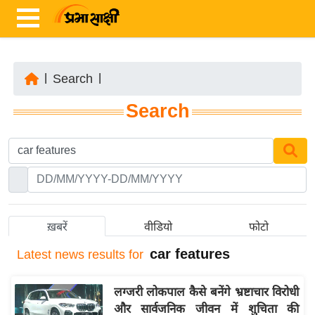
|
Search
|
ता
Search
ज़ा
ख
ब
र
रा
ष्ट्री
ख़बरें
वीडियो
फोटो
य
car features
Latest
news results for
अं
त
लग्जरी लोकपाल कैसे बनेंगे भ्रष्टाचार विरोधी
र्रा
और सार्वजनिक जीवन में शुचिता की
ष्ट्री