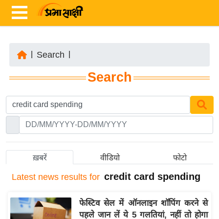
|
Search
|
ता
Search
ज़ा
ख
ब
र
रा
ष्ट्री
ख़बरें
वीडियो
फोटो
य
credit card spending
Latest
news results for
अं
त
फेस्टिव सेल में ऑनलाइन शॉपिंग करने से
र्रा
पहले जान लें ये 5 गलतियां, नहीं तो होगा
ष्ट्री