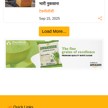
भारी नुकसान!
य
टेक्नॉलॉजी
बि
Sep 15, 2025
ज़
ने
Load More...
स
उ
द्यो
ग
ज
ग
त
वि
शे
ष
ज्ञ
रा
Quick Links