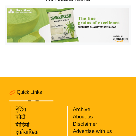
य
बि
ज़
ने
स
उ
द्यो
ग
ज
ग
त
Quick Links
वि
शे
ट्रेंडिंग
Archive
ष
About us
फोटो
ज्ञ
Disclaimer
वीडियो
रा
Advertise with us
इंफ़ोग्राफ़िक