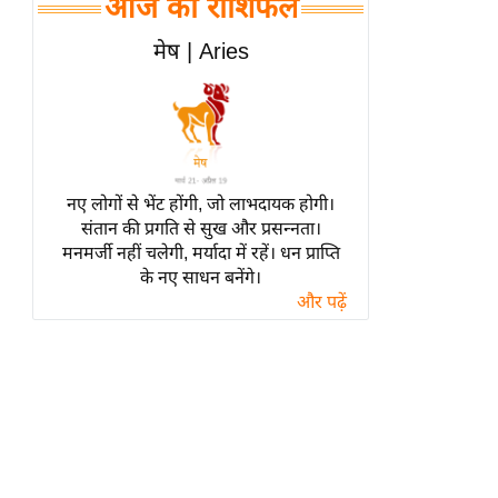
आज का राशिफल
हॉलीवुड
फिल्म समीक्षा
मेष | Aries
Breaking
News
लाइफस्टाइल
टेक्नॉलॉजी
नए लोगों से भेंट होंगी, जो लाभदायक होगी।
ब्यूटी/फैशन
संतान की प्रगति से सुख और प्रसन्नता।
घरेलू नुस्खे
मनमर्जी नहीं चलेगी, मर्यादा में रहें। धन प्राप्ति
के नए साधन बनेंगे।
पर्यटन स्थल
और पढ़ें
फिटनेस मंत्रा
रिलेशनशिप
राजनीति
विश्लेषण
समसामयिक
मातृभूमि