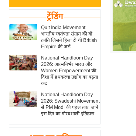
बजट
Hindi
खेल
News
ट्रेंडिंग
क्रिकेट
Hindi
Quit India Movement:
IPL
भारतीय स्वतंत्रता संग्राम की वो
Videos
2026
क्रांति जिसने हिला दी थी British
क्राइम
Empire की जड़ें
ई-पेपर
National Handloom Day
2026: आत्मनिर्भर भारत और
मिसाल बेमिसाल
Women Empowerment की
शख्सियत
दिशा में हथकरघा उद्योग का बढ़ता
यंग इंडिया
कद
साहित्य जगत
National Handloom Day
2026: Swadeshi Movement
ऑटो वर्ल्ड
से PM Modi की पहल तक, जानें
न्यूज ब्रीफ
इस दिन का गौरवशाली इतिहास
मनोरंजन जगत
बॉलीवुड