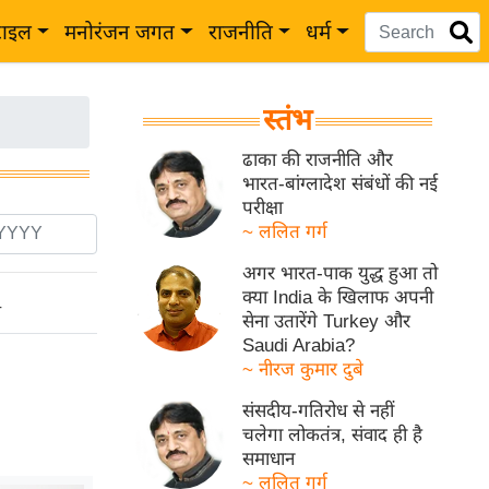
टाइल
मनोरंजन जगत
राजनीति
धर्म
स्तंभ
ढाका की राजनीति और
भारत-बांग्लादेश संबंधों की नई
परीक्षा
~ ललित गर्ग
अगर भारत-पाक युद्ध हुआ तो
क्या India के खिलाफ अपनी
ो
सेना उतारेंगे Turkey और
Saudi Arabia?
~ नीरज कुमार दुबे
संसदीय-गतिरोध से नहीं
चलेगा लोकतंत्र, संवाद ही है
समाधान
~ ललित गर्ग