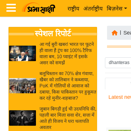
राष्ट्रीय
अंतर्राष्ट्रीय
बिज़नेस
Latest
ता
स्पेशल रिपोर्ट
News
|
Se
ज़ा
in
ख
आ गई बुरी खबर! भारत पर फूटने
Hindi
ही वाला है ट्रंप का 100% टैरिफ
ब
वाला बम, 10 प्वाइंट में इसके
र
असर को समझें
Hindi
राष्ट्रीय
बलूचिस्तान का 70% क्षेत्र गंवाया,
News
अंतर्राष्ट्रीय
खैबर को तालिबान ने कब्जाया,
Live
PoK में गोलियों से आवाज को
बिज़नेस
दबाया, किस पाकिस्तान पर हुकूमत
Latest
ne
उद्योग
कर रहे मुनीर-शहबाज?
Breaking
जगत
News in
जुबान बिगड़ी हुई थी उदयनिधि की,
विशेषज्ञ
पहली बार मिला सवा शेर, सत्ता में
Hindi
आते ही विजय ने धरा थलापति
राय
अवतार