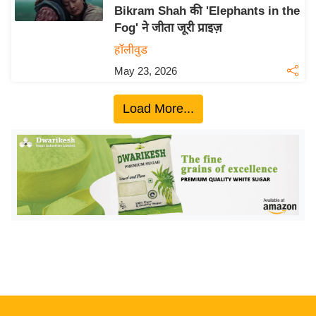
Bikram Shah की 'Elephants in the
य
Fog' ने जीता जूरी प्राइज़
बि
हॉलीवुड
ज़
May 23, 2026
ने
स
Load More...
उ
द्यो
ग
ज
ग
त
वि
शे
ष
ज्ञ
रा