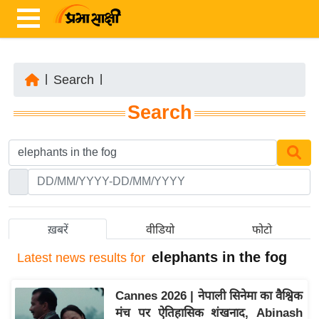
|
Search
|
ता
Search
ज़ा
ख
ब
र
रा
ष्ट्री
ख़बरें
वीडियो
फोटो
य
elephants in the fog
Latest
news results for
अं
त
Cannes 2026 | नेपाली सिनेमा का वैश्विक
र्रा
मंच पर ऐतिहासिक शंखनाद, Abinash
ष्ट्री