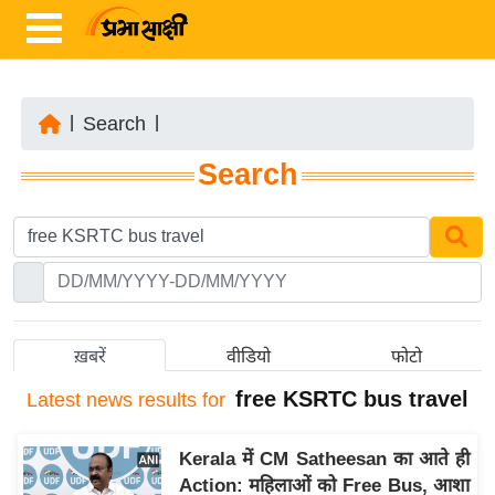
|
Search
|
ता
Search
ज़ा
ख
ब
र
रा
ष्ट्री
ख़बरें
वीडियो
फोटो
य
free KSRTC bus travel
Latest
news results for
अं
त
Kerala में CM Satheesan का आते ही
र्रा
Action: महिलाओं को Free Bus, आशा
ष्ट्री