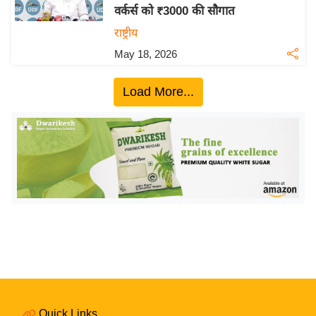
वर्कर्स को ₹3000 की सौगात
य
राष्ट्रीय
बि
May 18, 2026
ज़
ने
Load More...
स
उ
द्यो
ग
ज
ग
त
वि
शे
ष
ज्ञ
रा
Quick Links