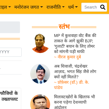
टाइल
मनोरंजन जगत
राजनीति
धर्म
स्तंभ
MP में कुशवाहा वोट बैंक की
ताकत के आगे झुकी BJP,
'गुलाटी' बयान के लिए तोमर
को मांगनी पड़ी माफी
~ नीरज कुमार दुबे
अब शिवाजी, चंद्रशेखर
ो
आज़ाद, भगत सिंह जैसे लोग
क्यों नहीं मिलते?
~ प्रोफ़ेसर (डॉ.) डी. के.
पांडेय
 फौजियों के
मिलावटखोरों के खिलाफ भी
न तख्तापलट
करना पड़ेगा देशव्यापी
आंदोलन