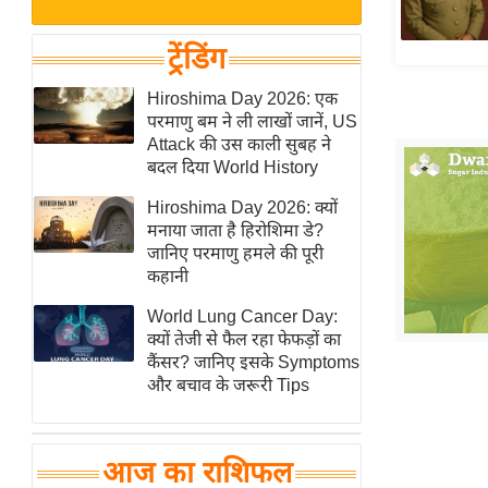
बजट
Hindi
खेल
News
ट्रेंडिंग
क्रिकेट
Hindi
Hiroshima Day 2026: एक
IPL
परमाणु बम ने ली लाखों जानें, US
Videos
2026
Attack की उस काली सुबह ने
क्राइम
बदल दिया World History
ई-पेपर
Hiroshima Day 2026: क्यों
मनाया जाता है हिरोशिमा डे?
मिसाल बेमिसाल
जानिए परमाणु हमले की पूरी
शख्सियत
कहानी
यंग इंडिया
World Lung Cancer Day:
साहित्य जगत
क्यों तेजी से फैल रहा फेफड़ों का
कैंसर? जानिए इसके Symptoms
ऑटो वर्ल्ड
और बचाव के जरूरी Tips
न्यूज ब्रीफ
मनोरंजन जगत
आज का राशिफल
बॉलीवुड