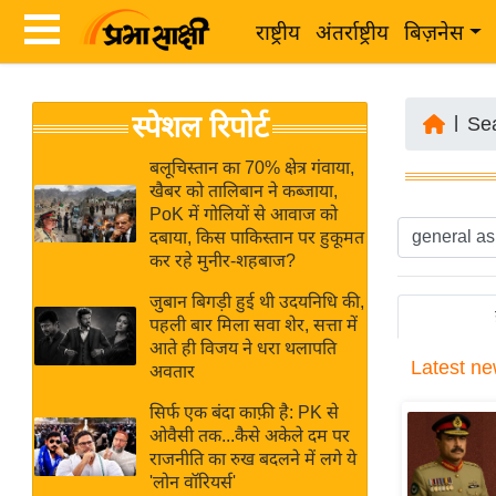
राष्ट्रीय
अंतर्राष्ट्रीय
बिज़नेस
Latest
ता
स्पेशल रिपोर्ट
News
|
Se
ज़ा
in
ख
बलूचिस्तान का 70% क्षेत्र गंवाया,
Hindi
खैबर को तालिबान ने कब्जाया,
ब
PoK में गोलियों से आवाज को
र
दबाया, किस पाकिस्तान पर हुकूमत
Hindi
कर रहे मुनीर-शहबाज?
राष्ट्रीय
News
अंतर्राष्ट्रीय
जुबान बिगड़ी हुई थी उदयनिधि की,
Live
पहली बार मिला सवा शेर, सत्ता में
बिज़नेस
आते ही विजय ने धरा थलापति
Latest
ne
उद्योग
अवतार
Breaking
जगत
News in
सिर्फ एक बंदा काफ़ी है: PK से
विशेषज्ञ
ओवैसी तक...कैसे अकेले दम पर
Hindi
राजनीति का रुख बदलने में लगे ये
राय
'लोन वॉरियर्स'