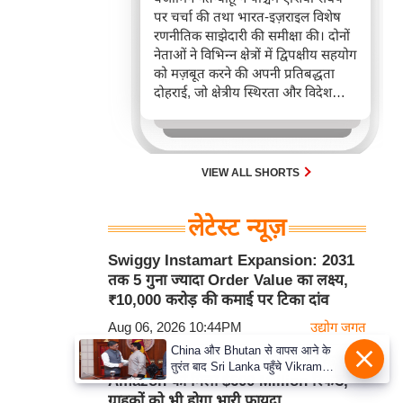
पर चर्चा की तथा भारत-इज़राइल विशेष
रणनीतिक साझेदारी की समीक्षा की। दोनों
नेताओं ने विभिन्न क्षेत्रों में द्विपक्षीय सहयोग
को मज़बूत करने की अपनी प्रतिबद्धता
दोहराई, जो क्षेत्रीय स्थिरता और विदेश
नीति में भारत के बढ़ते महत्व को रेखांकित
करता है।
VIEW ALL SHORTS
लेटेस्ट न्यूज़
Swiggy Instamart Expansion: 2031
तक 5 गुना ज्यादा Order Value का लक्ष्य,
₹10,000 करोड़ की कमाई पर टिका दांव
Aug 06, 2026 10:44PM
उद्योग जगत
China और Bhutan से वापस आने के
US Supreme Court के बड़े फैसले के बाद
तुरंत बाद Sri Lanka पहुँचे Vikram
Amazon को मिला $600 Million रिफंड,
Misri, भारत के जबरदस्त दाँव से दुनिया
ग्राहकों को भी होगा भारी फायदा
हुई हैरान