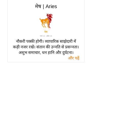
हॉलीवुड
मेष | Aries
फिल्म समीक्षा
Breaking
News
लाइफस्टाइल
नौकरी पक्की होगी। व्यापारिक साझेदारी में
टेक्नॉलॉजी
कड़ी नजर रखें। संतान की उन्नति से प्रसन्नता।
ब्यूटी/फैशन
अशुभ समाचार, धन हानि और दुर्घटना।
घरेलू नुस्खे
और पढ़ें
पर्यटन स्थल
फिटनेस मंत्रा
रिलेशनशिप
राजनीति
विश्लेषण
समसामयिक
मातृभूमि