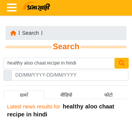
|
Search
|
ता
Search
ज़ा
ख
ब
र
रा
ष्ट्री
ख़बरें
वीडियो
फोटो
य
healthy aloo chaat
Latest
news results for
अं
recipe in hindi
त
र्रा
ष्ट्री