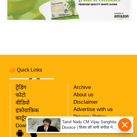
य
ब
ज
ट
खे
ल
क्रि
के
ट
Quick Links
I
P
ट्रेंडिंग
Archive
About us
फोटो
L
Disclaimer
वीडियो
2
Advertise with us
इंफ़ोग्राफ़िक
0
Privacy Policy
कार्टून
2
Tamil Nadu CM Vijay Sanghita
RSS
Download App
6
Divorce | विजय की पत्नी संगीता ने
Our Team
वापस ली तलाक की अर्जी, कोर्ट ने
क्रा