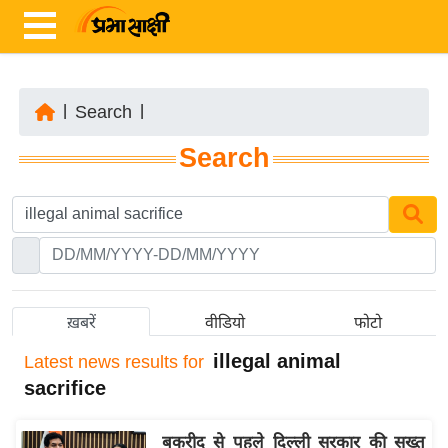
|
Search
|
ता
Search
ज़ा
ख
ब
र
रा
ष्ट्री
ख़बरें
वीडियो
फोटो
य
illegal animal
Latest
news results for
अं
sacrifice
त
र्रा
बकरीद से पहले दिल्ली सरकार की सख्त
ष्ट्री