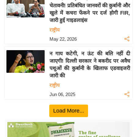
चेतावनी! प्रतिबंधित जानवरों की कुर्बानी और
य
खुले में कचरा फेंकने पर दर्ज होगी FIR,
बि
जारी हुई गाइडलाइंस
ज़
राष्ट्रीय
ने
May 22, 2026
स
उ
न गाय कटेगी, न ऊंट की बलि नहीं दी
द्यो
जाएगी! दिल्ली सरकार ने बकरीद पर अवैध
ग
पशुओं की कुर्बानी के खिलाफ एडवाइजरी
ज
जारी की
ग
राष्ट्रीय
त
Jun 06, 2025
वि
शे
Load More...
ष
ज्ञ
रा