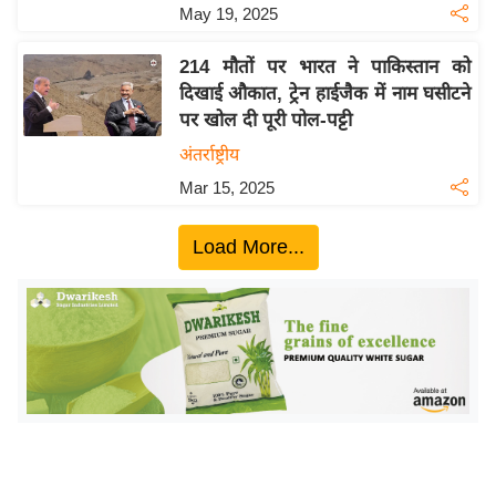
ख्सि
May 19, 2025
य
त
214 मौतों पर भारत ने पाकिस्तान को
दिखाई औकात, ट्रेन हाईजैक में नाम घसीटने
यं
पर खोल दी पूरी पोल-पट्टी
ग
अंतर्राष्ट्रीय
इं
डि
Mar 15, 2025
या
Load More...
सा
हि
त्य
ज
ग
त
ऑ
टो
व