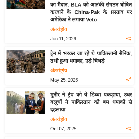
का मैदान, BLA को आतंकी संगठन घोषित
य
करवाने के China-Pak के प्रस्ताव पर
बि
अमेरिका ने लगाया Veto
ज़
अंतर्राष्ट्रीय
ने
Jun 11, 2026
स
उ
ट्रेन में भरकर जा रहे थे पाकिस्तानी सैनिक,
द्यो
तभी हुआ धमाका, उड़े चिथड़े
ग
अंतर्राष्ट्रीय
ज
May 25, 2026
ग
त
मुनीर ने ट्रंप को ये डिब्बा पकड़ाया, उधर
वि
बलूचों ने पाकिस्तान को बम धमाकों से
शे
दहलाया
ष
अंतर्राष्ट्रीय
ज्ञ
Oct 07, 2025
रा