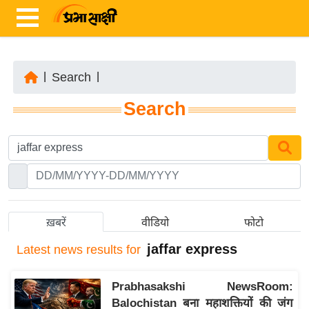
|
Search
|
ता
Search
ज़ा
ख
ब
र
रा
ष्ट्री
ख़बरें
वीडियो
फोटो
य
jaffar express
Latest
news results for
अं
त
Prabhasakshi NewsRoom:
र्रा
Balochistan बना महाशक्तियों की जंग
ष्ट्री