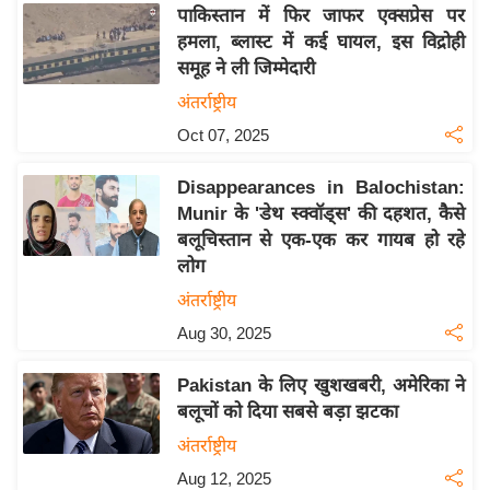
य
पाकिस्तान में फिर जाफर एक्सप्रेस पर
ब
हमला, ब्लास्ट में कई घायल, इस विद्रोही
ज
समूह ने ली जिम्मेदारी
ट
अंतर्राष्ट्रीय
खे
Oct 07, 2025
ल
Disappearances in Balochistan:
क्रि
Munir के 'डेथ स्क्वॉड्स' की दहशत, कैसे
के
बलूचिस्तान से एक-एक कर गायब हो रहे
ट
लोग
I
अंतर्राष्ट्रीय
P
Aug 30, 2025
L
2
Pakistan के लिए खुशखबरी, अमेरिका ने
0
बलूचों को दिया सबसे बड़ा झटका
2
अंतर्राष्ट्रीय
6
Aug 12, 2025
क्रा