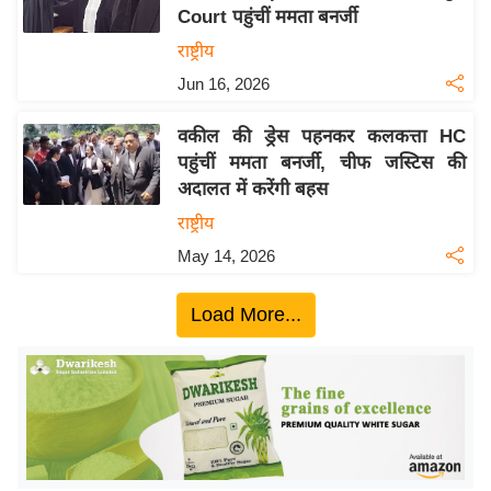
Court पहुंचीं ममता बनर्जी
य
राष्ट्रीय
बि
Jun 16, 2026
ज़
ने
वकील की ड्रेस पहनकर कलकत्ता HC
स
पहुंचीं ममता बनर्जी, चीफ जस्टिस की
उ
अदालत में करेंगी बहस
द्यो
राष्ट्रीय
ग
May 14, 2026
ज
ग
Load More...
त
वि
शे
ष
ज्ञ
रा