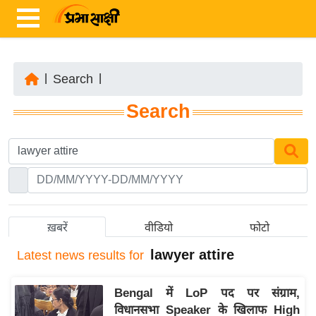
|
Search
|
ता
Search
ज़ा
ख
ब
र
रा
ष्ट्री
ख़बरें
वीडियो
फोटो
य
lawyer attire
Latest
news results for
अं
त
Bengal में LoP पद पर संग्राम,
र्रा
विधानसभा Speaker के खिलाफ High
ष्ट्री