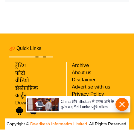
र्ल्ड
न्यू
ज
ब्री
फ
म
Quick Links
नो
रं
ट्रेंडिंग
Archive
ज
About us
फोटो
न
Disclaimer
वीडियो
ज
Advertise with us
इंफ़ोग्राफ़िक
ग
Privacy Policy
कार्टून
त
RSS
China और Bhutan से वापस आने के
Download App
तुरंत बाद Sri Lanka पहुँचे Vikram
Our Team
बॉ
Misri, भारत के जबरदस्त दाँव से
ली
दुनिया हुई हैरान
Copyright ©
Dwarikesh Informatics Limited.
All Rights Reserved.
वु