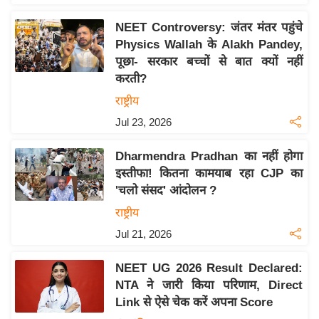
य
ब
NEET Controversy: जंतर मंतर पहुंचे
ज
Physics Wallah के Alakh Pandey,
पूछा- सरकार बच्चों से बात क्यों नहीं
ट
करती?
खे
राष्ट्रीय
ल
Jul 23, 2026
क्रि
के
Dharmendra Pradhan का नहीं होगा
ट
इस्तीफा! कितना कामयाब रहा CJP का
I
'चलो संसद' आंदोलन ?
P
राष्ट्रीय
L
Jul 21, 2026
2
0
NEET UG 2026 Result Declared:
2
NTA ने जारी किया परिणाम, Direct
6
Link से ऐसे चेक करें अपना Score
क्रा