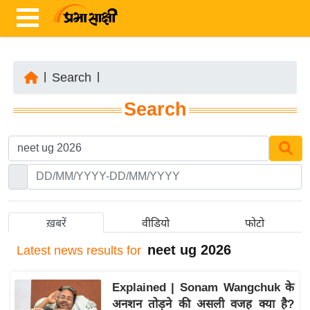
|
Search
|
ता
Search
ज़ा
ख
ब
र
रा
ष्ट्री
ख़बरें
वीडियो
फोटो
य
neet ug 2026
Latest
news results for
अं
त
Explained | Sonam Wangchuk के
र्रा
अनशन तोड़ने की असली वजह क्या है?
ष्ट्री