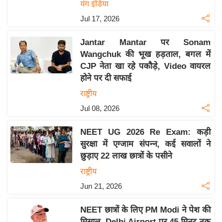
यंग इंडिया
इ
Jul 17, 2026
म
ई
Jantar Mantar पर Sonam
-
Wangchuk की भूख हड़ताल, बगल में
पे
CJP नेता खा रहे पकौड़े, Video वायरल
होने पर दी सफाई
प
र
राष्ट्रीय
मि
Jul 08, 2026
सा
NEET UG 2026 Re Exam: कड़ी
ल
सुरक्षा में एग्जाम संपन्न, कई सवालों ने
छुड़ाए 22 लाख छात्रों के पसीने
बे
मि
राष्ट्रीय
सा
Jun 21, 2026
ल
NEET छात्रों के लिए PM Modi ने पेश की
श
मिसाल, Delhi Airport पर 45 मिनट तक