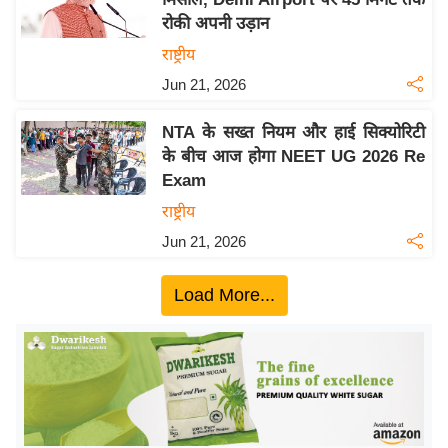
ख्सि
रोकी अपनी उड़ान
य
राष्ट्रीय
त
Jun 21, 2026
यं
ग
NTA के सख्त नियम और हाई सिक्योरिटी
इं
के बीच आज होगा NEET UG 2026 Re
डि
Exam
या
राष्ट्रीय
सा
Jun 21, 2026
हि
त्य
Load More...
ज
ग
त
ऑ
टो
व