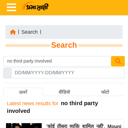
|
Search
|
ता
Search
ज़ा
ख
ब
र
रा
ष्ट्री
ख़बरें
वीडियो
फोटो
य
no third party
Latest
news results for
अं
involved
त
र्रा
'कोई तीसरा व्यक्ति शामिल नहीं', Mouni
ष्ट्री