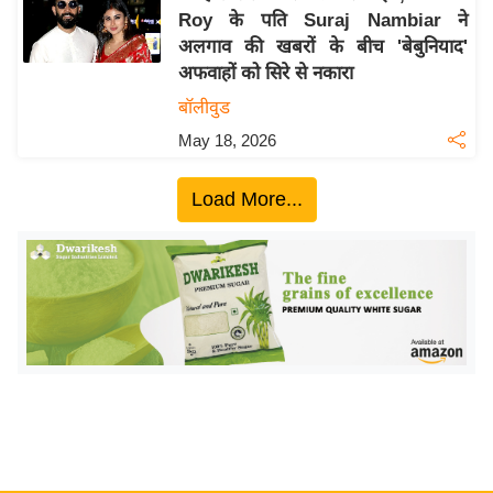
Roy के पति Suraj Nambiar ने
य
अलगाव की खबरों के बीच 'बेबुनियाद'
बि
अफवाहों को सिरे से नकारा
ज़
बॉलीवुड
ने
May 18, 2026
स
उ
Load More...
द्यो
ग
ज
ग
त
वि
शे
ष
ज्ञ
रा