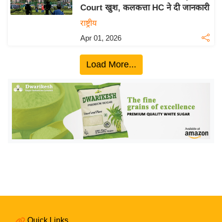
Court खुश, कलकत्ता HC ने दी जानकारी
य
राष्ट्रीय
बि
Apr 01, 2026
ज़
ने
Load More...
स
उ
द्यो
ग
ज
ग
त
वि
शे
ष
ज्ञ
रा
Quick Links