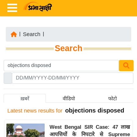
|
Search
|
ता
Search
ज़ा
ख
ब
र
रा
ष्ट्री
ख़बरें
वीडियो
फोटो
य
objections disposed
Latest
news results for
अं
त
West Bengal SIR Case: 47 लाख
र्रा
आपत्तियों के निपटारे से Supreme
ष्ट्री