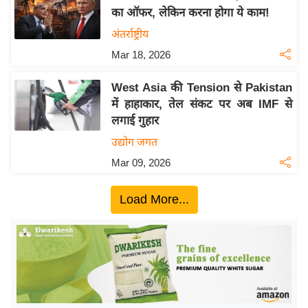
का ऑफर, लेकिन करना होगा ये काम!
य
अंतर्राष्ट्रीय
बि
ज़
Mar 18, 2026
ने
West Asia की Tension से Pakistan
स
में हाहाकार, तेल संकट पर अब IMF से
उ
लगाई गुहार
द्यो
उद्योग जगत
ग
Mar 09, 2026
ज
ग
Load More...
त
वि
शे
ष
ज्ञ
रा