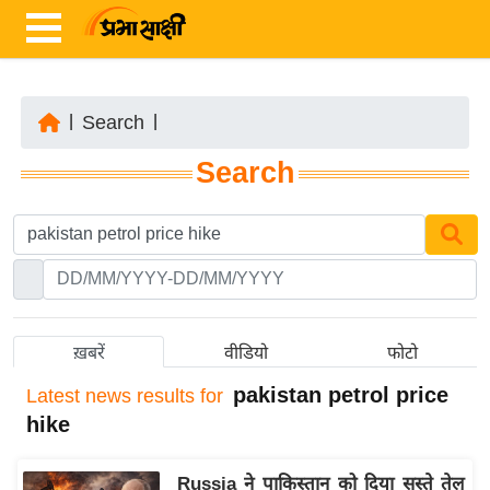
|
Search
|
ता
Search
ज़ा
ख
ब
र
रा
ष्ट्री
ख़बरें
वीडियो
फोटो
य
pakistan petrol price
Latest
news results for
अं
hike
त
र्रा
Russia ने पाकिस्तान को दिया सस्ते तेल
ष्ट्री