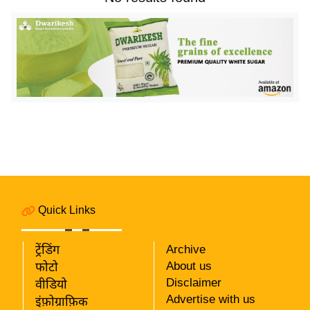
य
बि
ज़
ने
स
उ
द्यो
ग
ज
ग
त
Quick Links
वि
शे
ट्रेंडिंग
Archive
ष
About us
फोटो
ज्ञ
Disclaimer
वीडियो
रा
Advertise with us
इंफ़ोग्राफ़िक