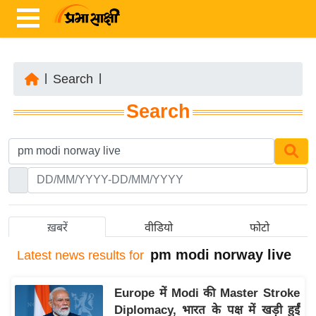
|
Search
|
ता
Search
ज़ा
ख
ब
र
रा
ष्ट्री
ख़बरें
वीडियो
फोटो
य
pm modi norway live
Latest
news results for
अं
त
Europe में Modi की Master Stroke
र्रा
Diplomacy, भारत के पक्ष में खड़ी हुईं
ष्ट्री