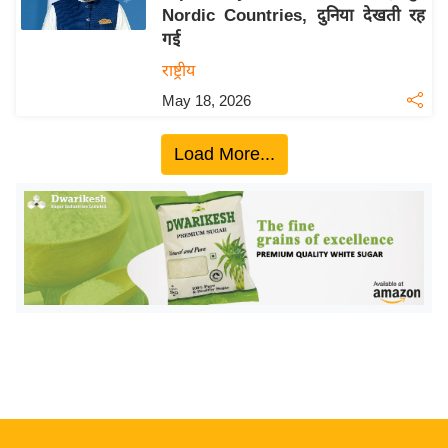
Nordic Countries, दुनिया देखती रह
य
गई
बि
राष्ट्रीय
ज़
May 18, 2026
ने
स
Load More...
उ
द्यो
ग
ज
ग
त
वि
शे
ष
ज्ञ
रा