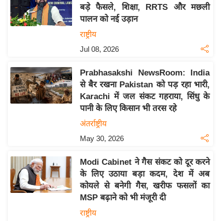
य
बड़े फैसले, शिक्षा, RRTS और मछली
ब
पालन को नई उड़ान
ज
राष्ट्रीय
ट
Jul 08, 2026
खे
ल
Prabhasakshi NewsRoom: India
से बैर रखना Pakistan को पड़ रहा भारी,
क्रि
Karachi में जल संकट गहराया, सिंधु के
के
पानी के लिए किसान भी तरस रहे
ट
अंतर्राष्ट्रीय
I
May 30, 2026
P
L
Modi Cabinet ने गैस संकट को दूर करने
2
के लिए उठाया बड़ा कदम, देश में अब
0
कोयले से बनेगी गैस, खरीफ फसलों का
2
MSP बढ़ाने को भी मंजूरी दी
6
राष्ट्रीय
क्रा