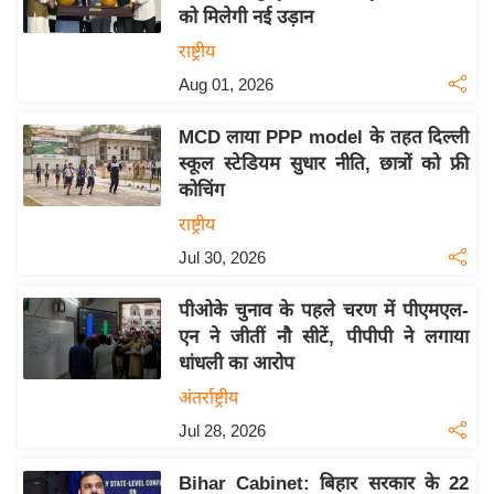
को मिलेगी नई उड़ान
य
राष्ट्रीय
बि
Aug 01, 2026
ज़
ने
MCD लाया PPP model के तहत दिल्ली
स
स्कूल स्टेडियम सुधार नीति, छात्रों को फ्री
उ
कोचिंग
द्यो
राष्ट्रीय
ग
Jul 30, 2026
ज
ग
पीओके चुनाव के पहले चरण में पीएमएल-
त
एन ने जीतीं नौ सीटें, पीपीपी ने लगाया
वि
धांधली का आरोप
शे
अंतर्राष्ट्रीय
ष
Jul 28, 2026
ज्ञ
रा
Bihar Cabinet: बिहार सरकार के 22