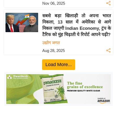
ख्सि
Nov 06, 2025
य
त
सबसे बड़ा खिलाड़ी तो अपना भारत
निकला, 13 साल में अमेरिका से आगे
यं
निकल जाएगी Indian Economy, ट्रंप के
ग
टैरिफ को मुंह चिढ़ाती ये रिपोर्ट आपने पढ़ी?
इं
उद्योग जगत
डि
या
Aug 28, 2025
सा
Load More...
हि
त्य
ज
ग
त
ऑ
टो
व