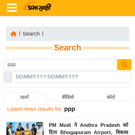
|
Search
|
ता
Search
ज़ा
ख
ब
र
रा
ष्ट्री
ख़बरें
वीडियो
फोटो
य
ppp
Latest
news results for
अं
त
PM Modi ने Andhra Pradesh को
र्रा
दिया Bhogapuram Airport, विकास
ष्ट्री