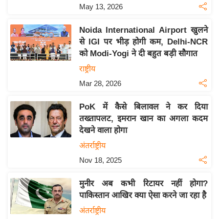
May 13, 2026
इ
म
Noida International Airport खुलने
ई
से IGI पर भीड़ होगी कम, Delhi-NCR
-
को Modi-Yogi ने दी बहुत बड़ी सौगात
पे
राष्ट्रीय
प
Mar 28, 2026
र
मि
PoK में कैसे बिलावल ने कर दिया
सा
तख्तापलट, इमरान खान का अगला कदम
देखने वाला होगा
ल
अंतर्राष्ट्रीय
बे
Nov 18, 2025
मि
सा
मुनीर अब कभी रिटायर नहीं होगा?
ल
पाकिस्तान आखिर क्या ऐसा करने जा रहा है
श
अंतर्राष्ट्रीय