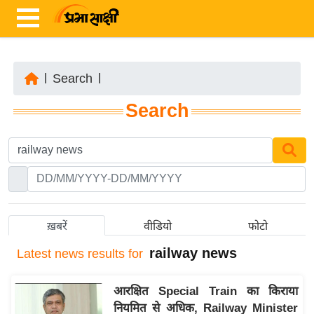
|
Search
|
ता
Search
ज़ा
ख
ब
र
रा
ष्ट्री
ख़बरें
वीडियो
फोटो
य
railway news
Latest
news results for
अं
त
आरक्षित Special Train का किराया
र्रा
नियमित से अधिक, Railway Minister
ष्ट्री