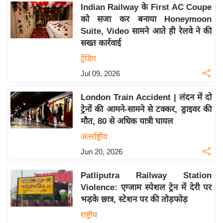
य
Indian Railway के First AC Coupe
ब
को सजा कर बनाया Honeymoon
ज
Suite, Video सामने आते ही रेलवे ने की
सख्त कार्रवाई
ट
ट्रेंडिंग
खे
ल
Jul 09, 2026
क्रि
London Train Accident | लंदन में दो
के
ट्रेनों की आमने-सामने से टक्कर, ड्राइवर की
ट
मौत, 80 से अधिक यात्री घायल
I
अंतर्राष्ट्रीय
P
Jun 20, 2026
L
2
Patliputra Railway Station
0
Violence: एग्जाम स्पेशल ट्रेन में देरी पर
2
भड़के छात्र, स्टेशन पर की तोड़फोड़
6
राष्ट्रीय
क्रा