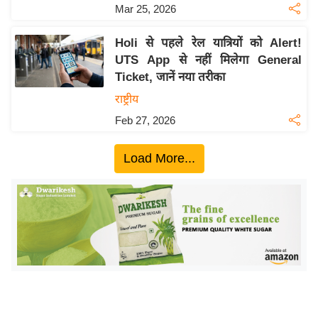
ख्सि
Mar 25, 2026
य
त
Holi से पहले रेल यात्रियों को Alert!
UTS App से नहीं मिलेगा General
यं
Ticket, जानें नया तरीका
ग
राष्ट्रीय
इं
डि
Feb 27, 2026
या
Load More...
सा
हि
त्य
ज
ग
त
ऑ
टो
व