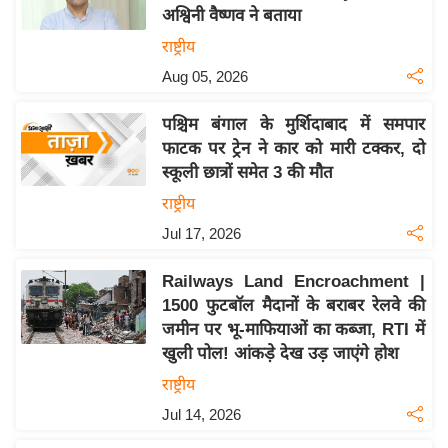
अश्विनी वैष्णव ने बताया
य
राष्ट्रीय
बि
Aug 05, 2026
ज़
ने
पश्चिम बंगाल के मुर्शिदाबाद में समपार
स
फाटक पर ट्रेन ने कार को मारी टक्कर, दो
उ
स्कूली छात्रों समेत 3 की मौत
द्यो
राष्ट्रीय
ग
Jul 17, 2026
ज
ग
Railways Land Encroachment |
त
1500 फुटबॉल मैदानों के बराबर रेलवे की
वि
जमीन पर भू-माफियाओं का कब्जा, RTI में
शे
खुली पोल! आंकड़े देख उड़ जाएंगे होश
ष
राष्ट्रीय
ज्ञ
Jul 14, 2026
रा