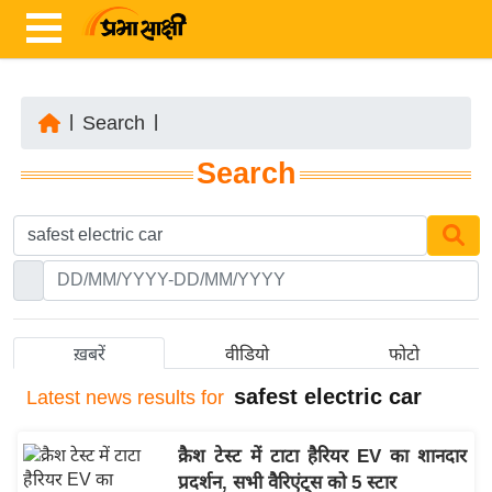
|
Search
|
ता
Search
ज़ा
ख
ब
र
रा
ष्ट्री
ख़बरें
वीडियो
फोटो
य
safest electric car
Latest
news results for
अं
त
क्रैश टेस्ट में टाटा हैरियर EV का शानदार
र्रा
प्रदर्शन, सभी वैरिएंट्स को 5 स्टार
ष्ट्री