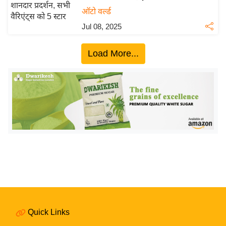
य
ऑटो वर्ल्ड
बि
Jul 08, 2025
ज़
ने
Load More...
स
उ
द्यो
ग
ज
ग
त
वि
शे
ष
ज्ञ
Quick Links
रा