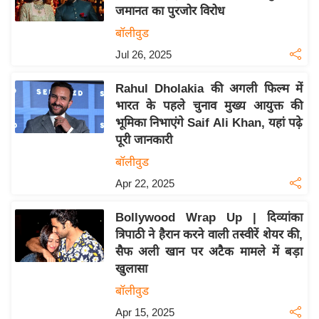
जमानत का पुरजोर विरोध
य
बॉलीवुड
बि
Jul 26, 2025
ज़
ने
Rahul Dholakia की अगली फिल्म में
स
भारत के पहले चुनाव मुख्य आयुक्त की
उ
भूमिका निभाएंगे Saif Ali Khan, यहां पढ़े
द्यो
पूरी जानकारी
ग
बॉलीवुड
ज
Apr 22, 2025
ग
त
Bollywood Wrap Up | दिव्यांका
वि
त्रिपाठी ने हैरान करने वाली तस्वीरें शेयर की,
शे
सैफ अली खान पर अटैक मामले में बड़ा
ष
खुलासा
ज्ञ
बॉलीवुड
रा
Apr 15, 2025