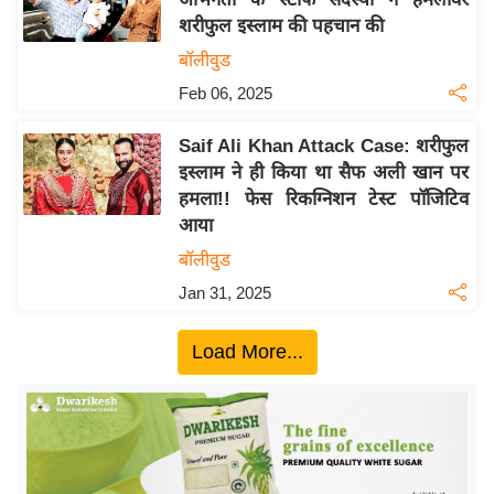
ख्सि
शरीफुल इस्लाम की पहचान की
य
बॉलीवुड
त
Feb 06, 2025
यं
ग
Saif Ali Khan Attack Case: शरीफुल
इं
इस्लाम ने ही किया था सैफ अली खान पर
डि
हमला!! फेस रिकग्निशन टेस्ट पॉजिटिव
या
आया
सा
बॉलीवुड
हि
Jan 31, 2025
त्य
ज
Load More...
ग
त
ऑ
टो
व