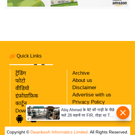
र्ल्ड
न्यू
ज
ब्री
फ
म
नो
Quick Links
रं
ज
ट्रेंडिंग
Archive
न
About us
फोटो
ज
Disclaimer
वीडियो
ग
Advertise with us
इंफ़ोग्राफ़िक
त
Privacy Policy
कार्टून
RSS
Atiq Ahmed के बेटे की गाड़ी के पीछे
Download App
बॉ
चले 28 वाहनों पर FIR, तोड़ा था Toll
Our Team
ली
Plaza
वु
Copyright ©
Dwarikesh Informatics Limited.
All Rights Reserved.