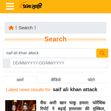
|
Search
|
ता
Search
ज़ा
ख
ब
र
रा
ष्ट्री
ख़बरें
वीडियो
फोटो
य
saif ali khan attack
Latest
news results for
अं
त
सैफ अली खान चाकू हमला: फोरेंसिक
र्रा
रिपोर्ट ने बढ़ाई हमलावर की मुश्किल,
ष्ट्री