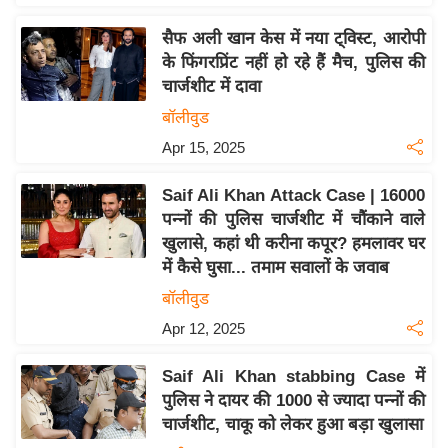
य
ब
सैफ अली खान केस में नया ट्विस्ट, आरोपी
ज
के फिंगरप्रिंट नहीं हो रहे हैं मैच, पुलिस की
चार्जशीट में दावा
ट
बॉलीवुड
खे
ल
Apr 15, 2025
क्रि
Saif Ali Khan Attack Case | 16000
के
पन्नों की पुलिस चार्जशीट में चौंकाने वाले
ट
खुलासे, कहां थी करीना कपूर? हमलावर घर
I
में कैसे घुसा... तमाम सवालों के जवाब
P
बॉलीवुड
L
Apr 12, 2025
2
0
Saif Ali Khan stabbing Case में
2
पुलिस ने दायर की 1000 से ज्यादा पन्नों की
6
चार्जशीट, चाकू को लेकर हुआ बड़ा खुलासा
क्रा