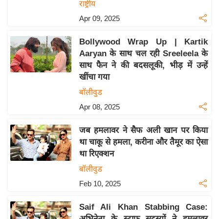
राष्ट्रीय
इ
Apr 09, 2025
म
ई
Bollywood Wrap Up | Kartik
-
Aaryan के साथ चल रही Sreeleela के
पे
साथ फैन ने की बदसलूकी, भीड़ में उन्हें
खींचा गया
प
र
बॉलीवुड
मि
Apr 08, 2025
सा
जब हमलावर ने सैफ अली खान पर किया
ल
था चाकू से हमला, करीना और तैमूर का ऐसा
था रिएक्शन
बे
मि
बॉलीवुड
सा
Feb 10, 2025
ल
Saif Ali Khan Stabbing Case:
श
अभिनेता के स्टाफ सदस्यों ने हमलावर