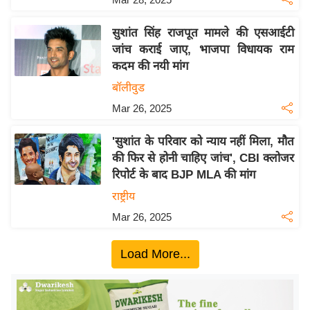
ख्सि
य
सुशांत सिंह राजपूत मामले की एसआईटी
त
जांच कराई जाए, भाजपा विधायक राम
यं
कदम की नयी मांग
ग
बॉलीवुड
इं
Mar 26, 2025
डि
या
'सुशांत के परिवार को न्याय नहीं मिला, मौत
सा
की फिर से होनी चाहिए जांच', CBI क्लोजर
हि
रिपोर्ट के बाद BJP MLA की मांग
त्य
राष्ट्रीय
ज
Mar 26, 2025
ग
त
Load More...
ऑ
टो
व