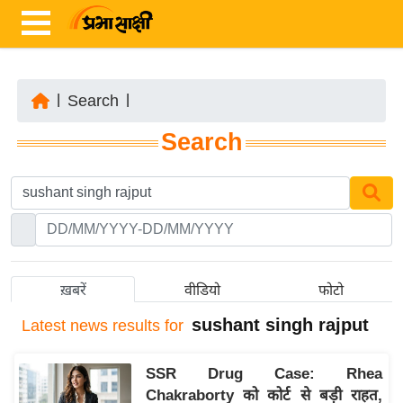
|
Search
|
ता
Search
ज़ा
ख
ब
र
रा
ष्ट्री
ख़बरें
वीडियो
फोटो
य
sushant singh rajput
Latest
news results for
अं
त
SSR Drug Case: Rhea
र्रा
Chakraborty को कोर्ट से बड़ी राहत,
ष्ट्री