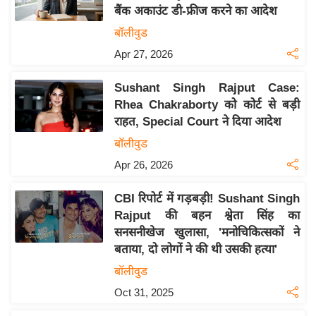
बैंक अकाउंट डी-फ्रीज करने का आदेश
य
बॉलीवुड
बि
Apr 27, 2026
ज़
ने
Sushant Singh Rajput Case:
स
Rhea Chakraborty को कोर्ट से बड़ी
उ
राहत, Special Court ने दिया आदेश
द्यो
बॉलीवुड
ग
Apr 26, 2026
ज
ग
CBI रिपोर्ट में गड़बड़ी! Sushant Singh
त
Rajput की बहन श्वेता सिंह का
वि
सनसनीखेज खुलासा, 'मनोचिकित्सकों ने
शे
बताया, दो लोगों ने की थी उसकी हत्या'
ष
बॉलीवुड
ज्ञ
Oct 31, 2025
रा