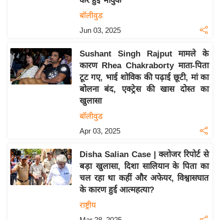
कर हुईं भावुक
इ
बॉलीवुड
म
Jun 03, 2025
ई
-
Sushant Singh Rajput मामले के
पे
कारण Rhea Chakraborty माता-पिता
टूट गए, भाई शोविक की पढ़ाई छूटी, मां का
प
बोलना बंद, एक्ट्रेस की खास दोस्त का
र
खुलासा
मि
बॉलीवुड
सा
Apr 03, 2025
ल
Disha Salian Case | क्लोजर रिपोर्ट से
बे
बड़ा खुलासा, दिशा सालियान के पिता का
मि
चल रहा था कहीं और अफेयर, विश्वासघात
सा
के कारण हुई आत्महत्या?
ल
राष्ट्रीय
श
Mar 28, 2025