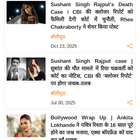
य
Sushant Singh Rajput's Death
ब
Case । CBI की क्लोजर रिपोर्ट को
ज
फैमिली देगी कोर्ट में चुनौती, Rhea
Chakraborty ने शेयर किया पोस्ट
ट
बॉलीवुड
खे
ल
Oct 23, 2025
क्रि
Sushant Singh Rajput case |
के
सुशांत की मौत मामले में रिया चक्रवर्ती को
ट
कोर्ट का नोटिस, CBI की ‘क्लोजर रिपोर्ट’
I
पर होगा जवाब-तलब
P
बॉलीवुड
L
Jul 30, 2025
2
0
Bollywood Wrap Up | Ankita
2
Lokhande ने पवित्र रिश्ता के 16 साल पूरे
6
होने का जश्न मनाया, एक्स बॉयफ्रेंड को याद
क्रा