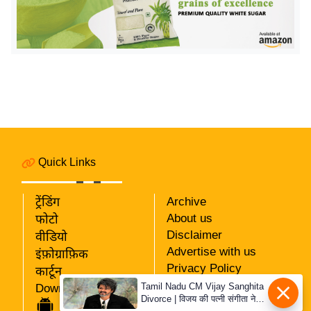
र्ल्ड
न्यू
ज
ब्री
फ
म
नो
रं
ज
Quick Links
न
ज
ट्रेंडिंग
Archive
ग
About us
फोटो
त
Disclaimer
वीडियो
Advertise with us
इंफ़ोग्राफ़िक
बॉ
Privacy Policy
कार्टून
ली
RSS
Tamil Nadu CM Vijay Sanghita
Download App
वु
Divorce | विजय की पत्नी संगीता ने
Our Team