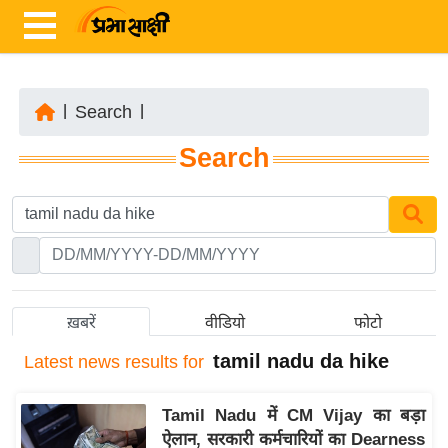
|
Search
|
ता
Search
ज़ा
ख
ब
र
रा
ष्ट्री
ख़बरें
वीडियो
फोटो
य
tamil nadu da hike
Latest
news results for
अं
त
Tamil Nadu में CM Vijay का बड़ा
र्रा
ऐलान, सरकारी कर्मचारियों का Dearness
ष्ट्री