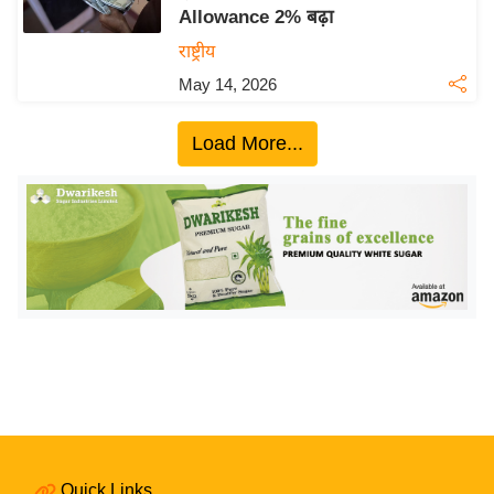
Allowance 2% बढ़ा
य
राष्ट्रीय
बि
May 14, 2026
ज़
ने
Load More...
स
उ
द्यो
ग
ज
ग
त
वि
शे
ष
ज्ञ
रा
Quick Links