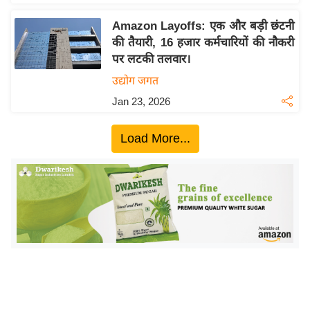
इ
Amazon Layoffs: एक और बड़ी छंटनी
म
की तैयारी, 16 हजार कर्मचारियों की नौकरी
ई
पर लटकी तलवार।
-
उद्योग जगत
पे
Jan 23, 2026
प
र
Load More...
मि
सा
ल
बे
मि
सा
ल
श