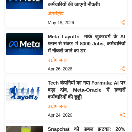
कर्मचारियों की जाएगी नौकरी।
य
अंतर्राष्ट्रीय
बि
May 18, 2026
ज़
ने
Meta Layoffs: मार्क जुकरबर्ग के AI
स
प्लान से संकट में 8000 Jobs, कर्मचारियों
उ
में नौकरी जाने का डर
द्यो
उद्योग जगत
ग
Apr 26, 2026
ज
ग
Tech कंपनियों का नया Formula: AI पर
त
बड़ा दांव, Meta-Oracle में हजारों
वि
कर्मचारियों की छुट्टी
शे
उद्योग जगत
ष
Apr 24, 2026
ज्ञ
रा
Snapchat को डबल झटका: 20%