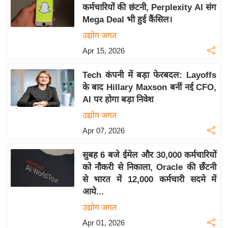
य
कर्मचारियों की छंटनी, Perplexity AI संग
ब
Mega Deal भी हुई कैंसिल।
ज
उद्योग जगत
ट
Apr 15, 2026
खे
ल
Tech कंपनी में बड़ा फेरबदल: Layoffs
के बाद Hillary Maxson बनीं नई CFO,
क्रि
AI पर होगा बड़ा निवेश
के
उद्योग जगत
ट
Apr 07, 2026
I
P
सुबह 6 बजे ईमेल और 30,000 कर्मचारियों
L
को नौकरी से निकाला, Oracle की छँटनी
2
से भारत में 12,000 कर्मचारी सदमे में
0
आये...
2
उद्योग जगत
6
Apr 01, 2026
क्रा