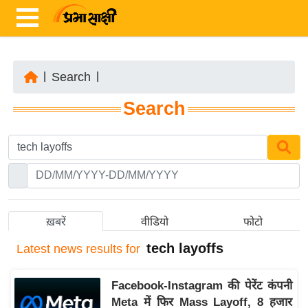
|
Search
|
ता
Search
ज़ा
ख
ब
र
रा
ष्ट्री
ख़बरें
वीडियो
फोटो
य
tech layoffs
Latest
news results for
अं
त
Facebook-Instagram की पेरेंट कंपनी
र्रा
Meta में फिर Mass Layoff, 8 हजार
ष्ट्री