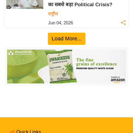
का सबसे बड़ा Political Crisis?
य
राष्ट्रीय
बि
Jun 04, 2026
ज़
ने
Load More...
स
उ
द्यो
ग
ज
ग
त
वि
शे
ष
ज्ञ
रा
Quick Links