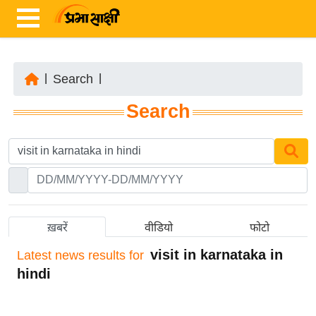
|
Search
|
ता
Search
ज़ा
ख
ब
र
रा
ष्ट्री
ख़बरें
वीडियो
फोटो
य
visit in karnataka in
Latest
news results for
अं
hindi
त
र्रा
ष्ट्री