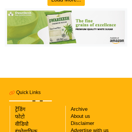
य
बि
ज़
ने
स
उ
द्यो
ग
ज
ग
त
Quick Links
वि
शे
ट्रेंडिंग
Archive
ष
About us
फोटो
ज्ञ
Disclaimer
वीडियो
रा
Advertise with us
इंफ़ोग्राफ़िक