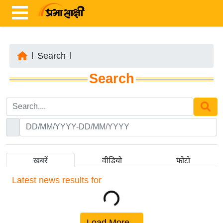
|
Search
|
ता
Search
ज़ा
ख
ब
र
रा
ष्ट्री
ख़बरें
वीडियो
फोटो
य
Latest
news results for
अं
त
र्रा
ष्ट्री
Load More...