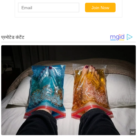
/
फै
श
न
घ
रे
लू
नु
स्खे
प
र्य
ट
न
स्थ
ल
फि