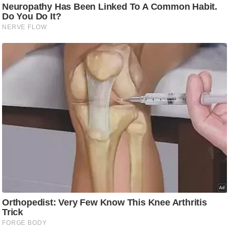
ट
ने
स
मं
त्रा
रि
ले
श
न
शि
प
रा
ज
नी
ति
वि
श्ले