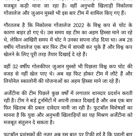
ख्सि
मजबूत कड़ी माना जा रहा है। वहीं अनुभवी खिलाड़ी निकोलस
य
गोंजालेज और जुआन मुस्सो भी इस बार टीम में शामिल किए गए हैं।
त
गौरतलब है कि निकोलस गोंजालेज 2022 के विश्व कप से चोट के
यं
कारण बाहर हो गए थे। उस समय वह टीम का अहम हिस्सा माने जा रहे
ग
थे, लेकिन आखिरी समय में चोट ने उनका सपना तोड़ दिया था। अब 28
इं
वर्षीय गोंजालेज एक बार फिर टीम में वापसी कर चुके हैं और विश्व कप
डि
खेलने के लिए पूरी तरह तैयार दिखाई दे रहे हैं।
या
वहीं 32 वर्षीय गोलकीपर जुआन मुस्सो भी पिछला विश्व कप चोट की
सा
वजह से नहीं खेल पाए थे। अब वह फिट होकर टीम में लौटे हैं और
हि
लियोनेल स्कालोनी की योजनाओं का अहम हिस्सा माने जा रहे हैं।
त्य
ज
अर्जेंटीना की टीम पिछले कुछ वर्षों में लगातार शानदार प्रदर्शन करती
ग
रही है। टीम ने बड़े टूर्नामेंटों में अपनी ताकत दिखाई है और अब एक बार
त
फिर खिताब की प्रबल दावेदार मानी जा रही है। फुटबॉल विशेषज्ञों का
मानना है कि युवा और अनुभवी खिलाड़ियों का यह मिश्रण अर्जेंटीना को
ऑ
मजबूत संतुलन दे सकता है।
टो
व
फुटबॉल प्रशंसकों की नजर अब इस बात पर टिकी हुई है कि पहली बार