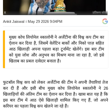
य
बि
X
प्रतिरूप फोटो
ज़
Ankit Jaiswal
। May 29 2026 9:04PM
ने
स
मुख्य कोच लियोनेल स्कालोनी ने अर्जेंटीना की विश्व कप टीम का
उ
ऐलान कर दिया है, जिसमें वेलेंटिन बार्को और निको पाज़ सहित
द्यो
आठ खिलाड़ी अपना पहला बड़ा टूर्नामेंट खेलेंगे। इस बार टीम
ग
को युवा जोश और अनुभव का मिश्रण माना जा रहा है, जो इसे
ज
खिताब का प्रबल दावेदार बनाता है।
ग
त
वि
फुटबॉल विश्व कप को लेकर अर्जेंटीना की टीम ने अपनी तैयारियां तेज
शे
कर दी हैं और इसी बीच मुख्य कोच लियोनेल स्कालोनी ने 26
ष
खिलाड़ियों की अंतिम टीम का ऐलान कर दिया है। खास बात यह है कि
ज्ञ
इस बार टीम में आठ ऐसे खिलाड़ी शामिल किए गए हैं, जो अपने
रा
करियर का पहला विश्व कप खेलने जा रहे हैं।