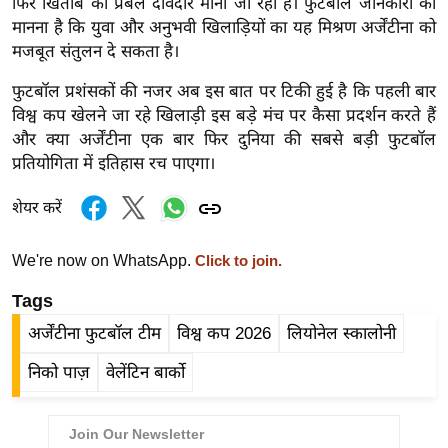
फिर खिताब की प्रबल दावेदार मानी जा रही है। फुटबॉल जानकारों का
g
मानना है कि युवा और अनुभवी खिलाड़ियों का यह मिश्रण अर्जेंटीना को
N
मजबूत संतुलन दे सकता है।
e
w
फुटबॉल प्रशंसकों की नजर अब इस बात पर टिकी हुई है कि पहली बार
s
विश्व कप खेलने जा रहे खिलाड़ी इस बड़े मंच पर कैसा प्रदर्शन करते हैं
और क्या अर्जेंटीना एक बार फिर दुनिया की सबसे बड़ी फुटबॉल
ला
प्रतियोगिता में इतिहास रच पाएगा।
इ
फ
शेयर करें
स्टा
इ
We're now on WhatsApp.
Click to join.
ल
Tags
टे
क्नॉ
अर्जेंटीना फुटबॉल टीम
विश्व कप 2026
लियोनेल स्कालोनी
लॉ
निको पाज़
वेलेंटिन बार्को
जी
ब्यू
टी