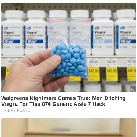
ष
ण
स
म
सा
म
यि
क
मा
तृ
भू
मि
स्तं
भ
ए
म
.