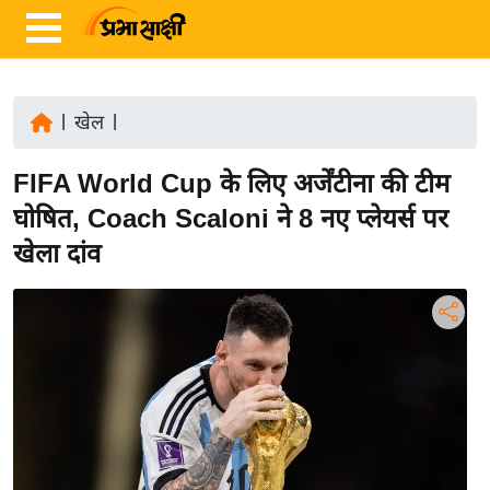
|
खेल
|
ता
FIFA World Cup के लिए अर्जेंटीना की टीम
ज़ा
ख
घोषित, Coach Scaloni ने 8 नए प्लेयर्स पर
ब
खेला दांव
र
रा
ष्ट्री
य
अं
त
र्रा
ष्ट्री