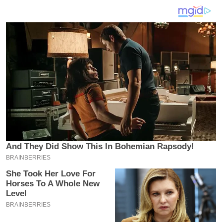
य
ब
ज
ट
खे
ल
क्रि
के
ट
I
P
L
2
0
2
6
क्रा