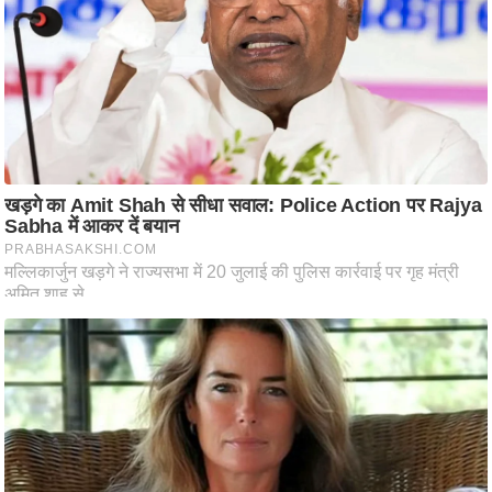
ति
ष
प्र
भु
म
हि
मा
/
ध
र्म
स्थ
ल
व्र
त
त्यो
हा
र