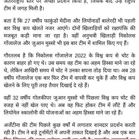
ड
अंतरराष्ट्रीय स्तर पर अच्छा प्रदर्शन किया है, जिसके बाद उन्हें राष्ट्रीय
टीम में जगह मिली है।
हॉ
ली
बता दें कि 27 वर्षीय फाकुंडो मेदीना और लियोनार्डो बालेरदी भी पहली
वु
बार विश्व कप खेलते नजर आएंगे। दोनों खिलाड़ियों को रक्षापंक्ति की
ड
मजबूत कड़ी माना जा रहा है। वहीं अनुभवी खिलाड़ी निकोलस
फि
गोंजालेज और जुआन मुस्सो भी इस बार टीम में शामिल किए गए हैं।
ल्म
गौरतलब है कि निकोलस गोंजालेज 2022 के विश्व कप से चोट के
स
कारण बाहर हो गए थे। उस समय वह टीम का अहम हिस्सा माने जा रहे
मी
थे, लेकिन आखिरी समय में चोट ने उनका सपना तोड़ दिया था। अब 28
क्षा
वर्षीय गोंजालेज एक बार फिर टीम में वापसी कर चुके हैं और विश्व कप
B
खेलने के लिए पूरी तरह तैयार दिखाई दे रहे हैं।
r
वहीं 32 वर्षीय गोलकीपर जुआन मुस्सो भी पिछला विश्व कप चोट की
e
वजह से नहीं खेल पाए थे। अब वह फिट होकर टीम में लौटे हैं और
a
लियोनेल स्कालोनी की योजनाओं का अहम हिस्सा माने जा रहे हैं।
k
अर्जेंटीना की टीम पिछले कुछ वर्षों में लगातार शानदार प्रदर्शन करती
i
रही है। टीम ने बड़े टूर्नामेंटों में अपनी ताकत दिखाई है और अब एक बार
n