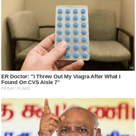
आ
र
.
आ
ई
.
चा
य
प
र
स
मी
क्षा
ध
र्म
ज्यो