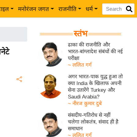
टाइल
मनोरंजन जगत
राजनीति
धर्म
स्तंभ
ढाका की राजनीति और
ेटे
भारत-बांग्लादेश संबंधों की नई
परीक्षा
~ ललित गर्ग
अगर भारत-पाक युद्ध हुआ तो
क्या India के खिलाफ अपनी
सेना उतारेंगे Turkey और
Saudi Arabia?
~ नीरज कुमार दुबे
संसदीय-गतिरोध से नहीं
चलेगा लोकतंत्र, संवाद ही है
समाधान
~ ललित गर्ग