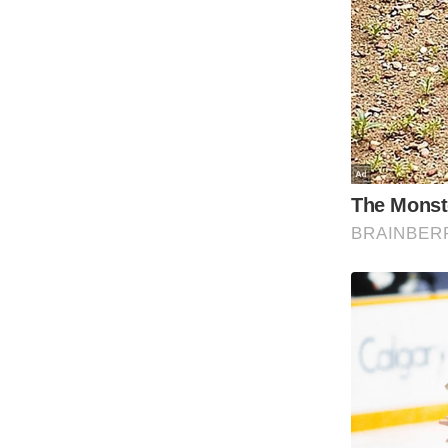
ऑडियो
इंफ़ोग्राफ़िक
राज्यों से
शहरों से
वेब स्टोरी
कार्टून
Short
Videos
iOS App
About us
Contact Editor
Advertise
Privacy Policy
Grievance
Redressal