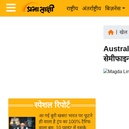
राष्ट्रीय
अंतर्राष्ट्रीय
बिज़नेस
Latest
ता
News
|
खेल
ज़ा
in
ख
Australi
Hindi
ब
सेमीफाइन
र
Hindi
राष्ट्रीय
News
अंतर्राष्ट्रीय
Live
बिज़नेस
उद्योग
Breaking
स्पेशल रिपोर्ट
जगत
News in
विशेषज्ञ
Hindi
आ गई बुरी खबर! भारत पर फूटने
राय
ही वाला है ट्रंप का 100% टैरिफ
वाला बम, 10 प्वाइंट में इसके