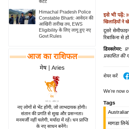
कंटेंट
स्तंभ
Himachal Pradesh Police
इसे भी पढ़ें:
H
एम.
Constable Bharti: आवेदन की
खिलाड़ियों ने
आर.
आखिरी तारीख तय, EWS
Eligibility के लिए लागू हुए नए
दूसरे सेमीफाइ
आई.
Govt Rules
रिबाकिना से हो
चाय पर
समीक्षा
डिस्क्लेमर:
प्
आज का राशिफल
प्रकाशित की ग
धर्म
ज्योतिष
मेष | Aries
प्रभु
शेयर करें
महिमा/
धर्मस्थल
We're now 
व्रत
Tags
त्योहार
नए लोगों से भेंट होंगी, जो लाभदायक होगी।
Australia
संतान की प्रगति से सुख और प्रसन्नता।
राशिफल
मनमर्जी नहीं चलेगी, मर्यादा में रहें। धन प्राप्ति
मागडा लिनेट
विशेष
के नए साधन बनेंगे।