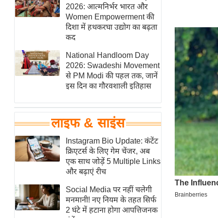
हॉलीवुड
2026: आत्मनिर्भर भारत और
Women Empowerment की
फिल्म समीक्षा
दिशा में हथकरघा उद्योग का बढ़ता
Breaking
कद
News
National Handloom Day
लाइफस्टाइल
2026: Swadeshi Movement
से PM Modi की पहल तक, जानें
टेक्नॉलॉजी
इस दिन का गौरवशाली इतिहास
ब्यूटी/फैशन
घरेलू नुस्खे
लाइफ & साइंस
पर्यटन स्थल
फिटनेस मंत्रा
Instagram Bio Update: कंटेंट
क्रिएटर्स के लिए गेम चेंजर, अब
रिलेशनशिप
एक साथ जोड़ें 5 Multiple Links
राजनीति
और बढ़ाएं रीच
विश्लेषण
Social Media पर नहीं चलेगी
समसामयिक
मनमानी! नए नियम के तहत सिर्फ
2 घंटे में हटाना होगा आपत्तिजनक
मातृभूमि