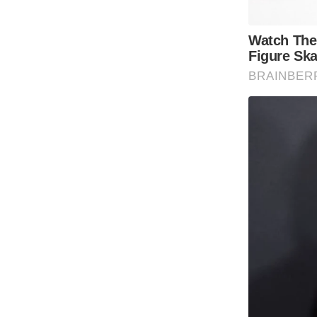
Code Of Ethics
RSS
Our Team
Expert Panel
Loksabhachunav
Android App