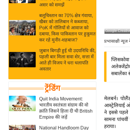
बजट
Hindi
असर को समझें
खेल
News
बलूचिस्तान का 70% क्षेत्र गंवाया,
क्रिकेट
खैबर को तालिबान ने कब्जाया,
Hindi
IPL
PoK में गोलियों से आवाज को
Google Creati
दबाया, किस पाकिस्तान पर हुकूमत
Videos
2026
कर रहे मुनीर-शहबाज?
प्रभासाक्षी न्यूज 
क्राइम
जुबान बिगड़ी हुई थी उदयनिधि की,
ई-पेपर
पहली बार मिला सवा शेर, सत्ता में
प्लिसकोवा
मिसाल बेमिसाल
आते ही विजय ने धरा थलापति
अलेक्जेंद्
अवतार
शख्सियत
सबालेंका स
यंग इंडिया
ट्रेंडिंग
साहित्य जगत
ऑटो वर्ल्ड
मेलबर्न। पोल
Quit India Movement:
भारतीय स्वतंत्रता संग्राम की वो
आस्ट्रेलियाई 
न्यूज ब्रीफ
क्रांति जिसने हिला दी थी British
ने इससे पहले 
मनोरंजन जगत
Empire की जड़ें
सामना पांचवीं
बॉलीवुड
हराया।
National Handloom Day