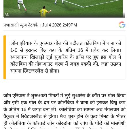
य
बि
ANI
ज़
प्रभासाक्षी न्यूज नेटवर्क
। Jul 4 2026 2:49PM
ने
स
जोन एरियास के एकमात्र गोल की बदौलत कोलंबिया ने घाना को
उ
1-0 से हराकर विश्व कप के अंतिम 16 में प्रवेश कर लिया।
द्यो
स्थानापन्न खिलाड़ी लुई सुआरेस के क्रॉस पर हुए इस गोल ने
ग
कोलंबिया की नॉकआउट चरण में जगह पक्की की, जहां उसका
ज
सामना स्विटजरलैंड से होगा।
ग
त
वि
जोन एरियास ने शुरूआती मिनटों में लुई सुआरेस के क्रॉस पर गोल किया
शे
और इसी एक गोल के दम पर कोलंबिया ने घाना को हराकर विश्व कप
ष
के अंतिम 16 में जगह बना ली। कोलंबिया का सामना अब मंगलवार को
ज्ञ
वैंकूवर में स्विटजरलैंड से होगा। मैच शुरू होने के कुछ मिनट के भीतर
रा
ही कोलंबिया के फॉरवर्ड जोन कोरडोबा को जांघ के पीछे की मांसपेशी