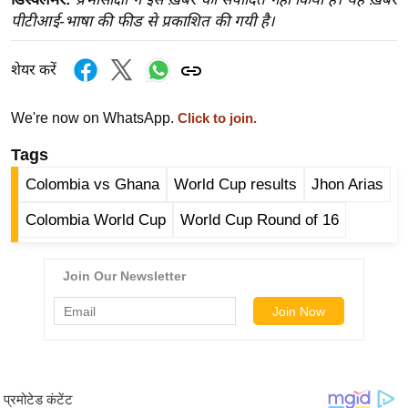
ख्सि
पीटीआई-भाषा की फीड से प्रकाशित की गयी है।
य
त
शेयर करें
यं
ग
We're now on WhatsApp.
Click to join.
इं
डि
Tags
या
Colombia vs Ghana
World Cup results
Jhon Arias
सा
Colombia World Cup
World Cup Round of 16
हि
त्य
ज
ग
त
ऑ
टो
व