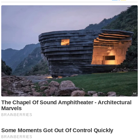
र्ल्ड
न्यू
ज
ब्री
फ
म
नो
रं
ज
न
ज
ग
त
बॉ
ली
वु