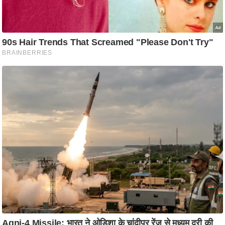
ष
ण
स
म
सा
म
यि
क
मा
तृ
भू
मि
स्तं
भ
ए
म
.