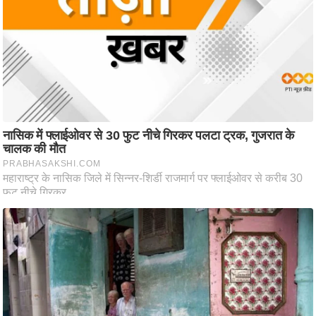
/
फै
श
न
घ
रे
लू
नु
स्खे
प
र्य
ट
न
स्थ
ल
फि