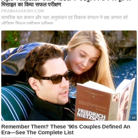
आ
र
.
आ
ई
.
चा
य
प
र
स
मी
क्षा
ध
र्म
ज्यो