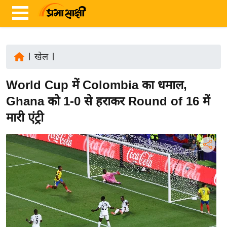
|
खेल
|
ता
World Cup में Colombia का धमाल,
ज़ा
ख
Ghana को 1-0 से हराकर Round of 16 में
ब
मारी एंट्री
र
रा
ष्ट्री
य
अं
त
र्रा
ष्ट्री