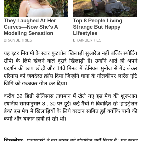
इ
म
ई
-
पे
प
यह इंटर मियामी के स्टार फुटबॉल खिलाड़ी सुआरेज नहीं बल्कि स्पोर्टिंग
र
सीपी के लिये खेलने वाले दूसरे खिलाड़ी हैं। उन्होंने आते ही अपने
मि
प्रदर्शन की छाप छोड़ी और 14वें मिनट में डेनियल मुनोज से गेंद लेकर
एरियास को जबर्दस्त क्रॉस दिया जिन्होंने घाना के गोलकीपर लारेंस एटि
सा
जिगि को छकाकर गोल कर दिया।
ल
करीब 32 डिग्री सेल्सियस तापमान में खेले गए इस मैच की शुरूआत
बे
स्थानीय समयानुसार 8 . 30 पर हुई। कई मैचों में विवादित रहे ‘हाइड्रेशन
मि
ब्रेक’ इस मैच में खिलाड़ियों के लिये वरदान साबित हुई क्योंकि पानी की
सा
कमी और थकान हावी हो रही थी।
ल
श
डिस्क्लेमर:
प्रभासाक्षी ने इस ख़बर को संपादित नहीं किया है। यह ख़बर