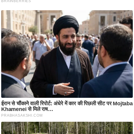
ति
ष
प्र
भु
म
हि
मा
/
ध
र्म
स्थ
ल
व्र
त
त्यो
हा
र