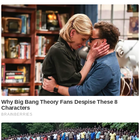
ड
हॉ
ली
वु
ड
फि
ल्म
स
मी
क्षा
B
r
e
a
k
i
n