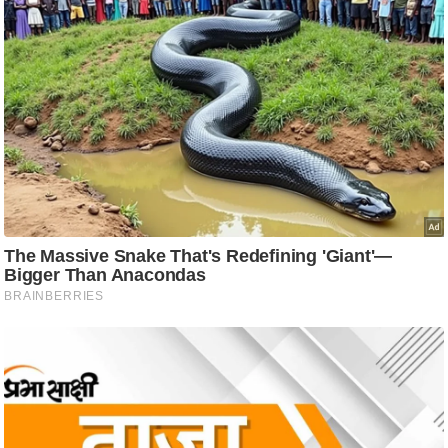
g
N
e
w
s
ला
इ
फ
स्टा
इ
ल
टे
क्नॉ
लॉ
जी
ब्यू
टी