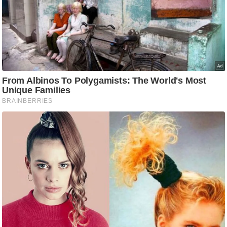
ट
ने
स
मं
त्रा
रि
ले
श
न
शि
प
रा
ज
नी
ति
वि
श्ले