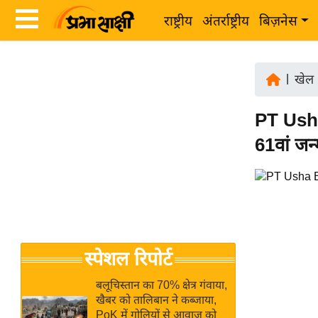
राष्ट्रीय
अंतर्राष्ट्रीय
बिज़नेस
Latest
ता
News
|
खेल
ज़ा
in
ख
PT Usha
Hindi
ब
61वां जन
र
Hindi
राष्ट्रीय
News
अंतर्राष्ट्रीय
Live
बिज़नेस
उद्योग
Breaking
स्पेशल रिपोर्ट
जगत
News in
विशेषज्ञ
Hindi
बलूचिस्तान का 70% क्षेत्र गंवाया,
राय
खैबर को तालिबान ने कब्जाया,
PoK में गोलियों से आवाज को