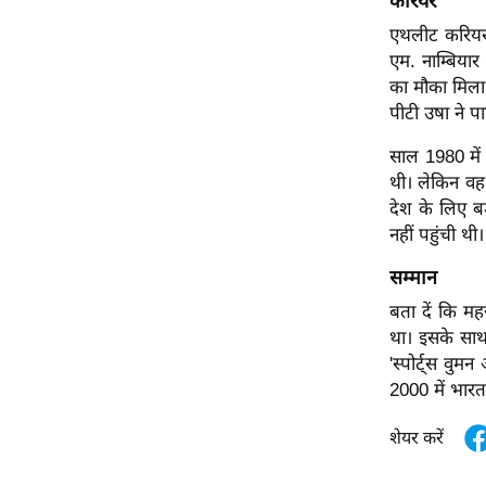
करियर
विश्लेषण
एथलीट करियर
ट्रेंडिंग
एम. नाम्बियार
का मौका मिला।
Q
पीटी उषा ने प
u
i
साल 1980 में
c
थी। लेकिन वह
k
देश के लिए ब
L
नहीं पहुंची थी।
i
सम्मान
n
k
बता दें कि मह
s
था। इसके साथ
'स्पोर्ट्स वु
विधानसभा
2000 में भारत 
चुनाव
शेयर करें
फोटो
वीडियो