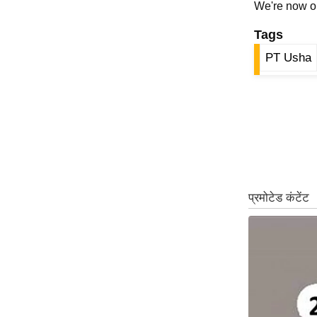
We're now 
ऑडियो
Tags
इंफ़ोग्राफ़िक
PT Usha
राज्यों से
शहरों से
वेब स्टोरी
कार्टून
Short
Videos
iOS App
About us
Contact Editor
Advertise
Privacy Policy
Grievance
Redressal