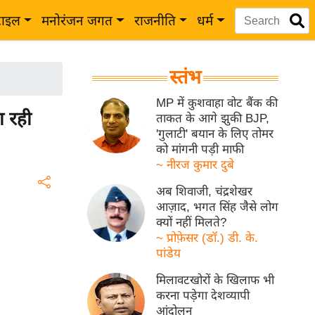
टाइल
मनोरंजन जगत
राजनीति
धर्म
स्तंभ
MP में कुशवाहा वोट बैंक की
 रही
ताकत के आगे झुकी BJP,
'गुलाटी' बयान के लिए तोमर
को मांगनी पड़ी माफी
~ नीरज कुमार दुबे
अब शिवाजी, चंद्रशेखर
आज़ाद, भगत सिंह जैसे लोग
क्यों नहीं मिलते?
~ प्रोफ़ेसर (डॉ.) डी. के.
पांडेय
मिलावटखोरों के खिलाफ भी
करना पड़ेगा देशव्यापी
आंदोलन