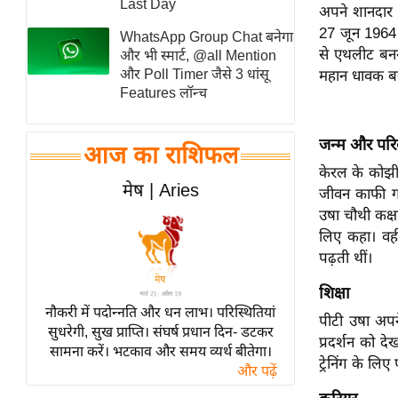
Last Day
अपने शानदार ख
स्तंभ
27 जून 1964 
WhatsApp Group Chat बनेगा
एम.
से एथलीट बनन
और भी स्मार्ट, @all Mention
आर.
और Poll Timer जैसे 3 धांसू
महान धावक बन
Features लॉन्च
आई.
चाय पर
जन्म और परि
समीक्षा
आज का राशिफल
केरल के कोझी
धर्म
मेष | Aries
जीवन काफी गरी
ज्योतिष
उषा चौथी कक्षा
प्रभु
लिए कहा। वहीं
महिमा/
पढ़ती थीं।
धर्मस्थल
शिक्षा
व्रत
नौकरी में पदोन्नति और धन लाभ। परिस्थितियां
पीटी उषा अपने
त्योहार
सुधरेगी, सुख प्राप्ति। संघर्ष प्रधान दिन- डटकर
प्रदर्शन को द
सामना करें। भटकाव और समय व्यर्थ बीतेगा।
राशिफल
ट्रेनिंग के लि
और पढ़ें
विशेष