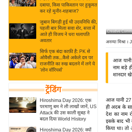
बजट
Hindi
दबाया, किस पाकिस्तान पर हुकूमत
खेल
News
कर रहे मुनीर-शहबाज?
क्रिकेट
जुबान बिगड़ी हुई थी उदयनिधि की,
Hindi
IPL
पहली बार मिला सवा शेर, सत्ता में
Creative Comm
आते ही विजय ने धरा थलापति
Videos
2026
अवतार
अनन्या मिश्रा
। 
क्राइम
सिर्फ एक बंदा काफ़ी है: PK से
ई-पेपर
ओवैसी तक...कैसे अकेले दम पर
आज यानी 2
मिसाल बेमिसाल
राजनीति का रुख बदलने में लगे ये
नाम बड़े 
'लोन वॉरियर्स'
शख्सियत
शानदार खे
यंग इंडिया
ट्रेंडिंग
साहित्य जगत
ऑटो वर्ल्ड
आज यानी 27 जू
Hiroshima Day 2026: एक
परमाणु बम ने ली लाखों जानें, US
ही अदब के सा
न्यूज ब्रीफ
Attack की उस काली सुबह ने
देश का नाम र
मनोरंजन जगत
बदल दिया World History
इसके बाद भी 
बॉलीवुड
किया था। तो आ
Hiroshima Day 2026: क्यों