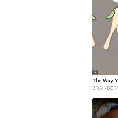
Code Of Ethics
RSS
Our Team
Expert Panel
Loksabhachunav
Android App