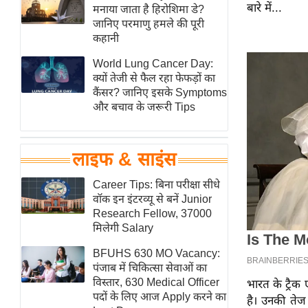
बारे में...
हॉलीवुड
मनाया जाता है हिरोशिमा डे?
जानिए परमाणु हमले की पूरी
फिल्म समीक्षा
कहानी
Breaking
World Lung Cancer Day:
News
क्यों तेजी से फैल रहा फेफड़ों का
लाइफस्टाइल
कैंसर? जानिए इसके Symptoms
और बचाव के जरूरी Tips
टेक्नॉलॉजी
ब्यूटी/फैशन
घरेलू नुस्खे
लाइफ & साइंस
पर्यटन स्थल
Career Tips: बिना परीक्षा सीधे
फिटनेस मंत्रा
वॉक इन इंटरव्यू से बनें Junior
Research Fellow, 37000
रिलेशनशिप
मिलेगी Salary
राजनीति
BFUHS 630 MO Vacancy:
विश्लेषण
पंजाब में चिकित्सा सेवाओं का
समसामयिक
विस्तार, 630 Medical Officer
भारत के ट्रैक
पदों के लिए आज Apply करने का
है। उनकी तेज 
मातृभूमि